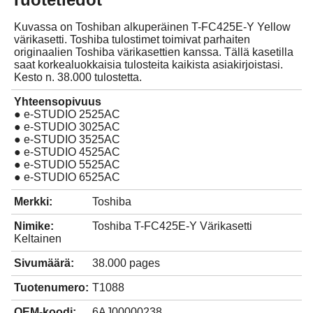
Kuvassa on Toshiban alkuperäinen T-FC425E-Y Yellow
värikasetti. Toshiba tulostimet toimivat parhaiten
originaalien Toshiba värikasettien kanssa. Tällä kasetilla
saat korkealuokkaisia tulosteita kaikista asiakirjoistasi.
Kesto n. 38.000 tulostetta.
Yhteensopivuus
● e-STUDIO 2525AC
● e-STUDIO 3025AC
● e-STUDIO 3525AC
● e-STUDIO 4525AC
● e-STUDIO 5525AC
● e-STUDIO 6525AC
Merkki:
Toshiba
Nimike:
Toshiba T-FC425E-Y Värikasetti
Keltainen
Sivumäärä:
38.000 pages
Tuotenumero:
T1088
OEM-koodi:
6AJ00000238