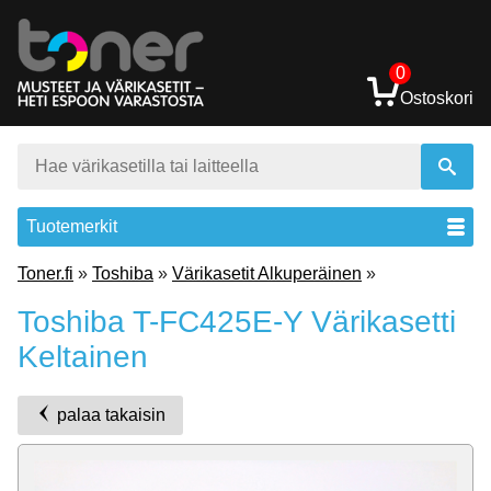
0
Ostoskori
Tuotemerkit
Toner.fi
»
Toshiba
»
Värikasetit Alkuperäinen
»
Toshiba T-FC425E-Y Värikasetti
Keltainen
palaa takaisin