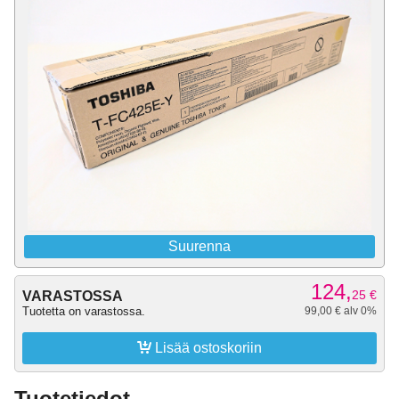
Suurenna
124,
25
€
VARASTOSSA
Tuotetta on varastossa.
99,00 € alv 0%

Lisää ostoskoriin
Tuotetiedot