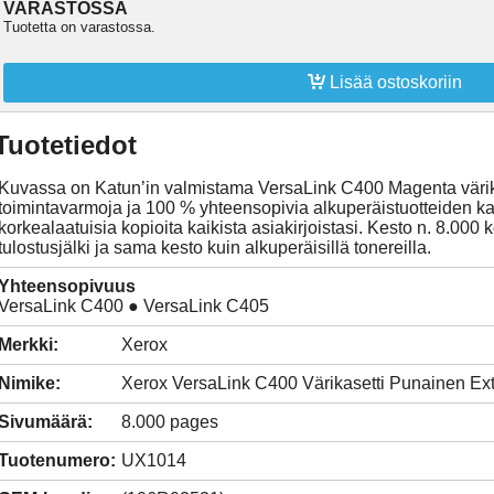
VARASTOSSA
Tuotetta on varastossa.

Lisää ostoskoriin
Tuotetiedot
Kuvassa on Katun’in valmistama VersaLink C400 Magenta värikas
toimintavarmoja ja 100 % yhteensopivia alkuperäistuotteiden kan
korkealaatuisia kopioita kaikista asiakirjoistasi. Kesto n. 8.000
tulostusjälki ja sama kesto kuin alkuperäisillä tonereilla.
Yhteensopivuus
VersaLink C400 ● VersaLink C405
Merkki:
Xerox
Nimike:
Xerox VersaLink C400 Värikasetti Punainen Ex
Sivumäärä:
8.000 pages
Tuotenumero:
UX1014