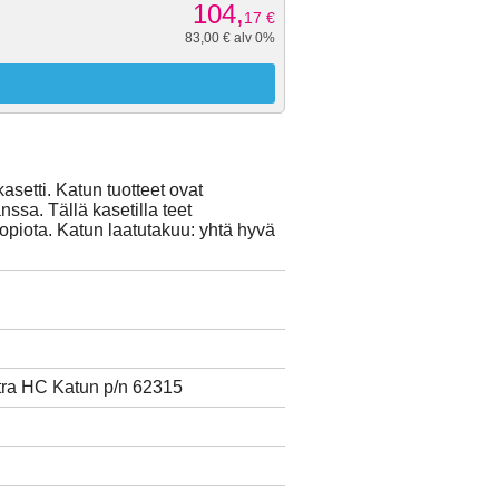
104,
17
€
83,00 € alv 0%
etti. Katun tuotteet ovat
ssa. Tällä kasetilla teet
 kopiota. Katun laatutakuu: yhtä hyvä
tra HC Katun p/n 62315