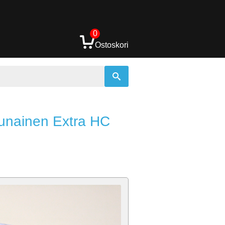
0
Ostoskori
Punainen Extra HC