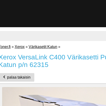
Toner.fi
»
Xerox
»
Värikasetit Katun
»
Xerox VersaLink C400 Värikasetti 
Katun p/n 62315
palaa takaisin