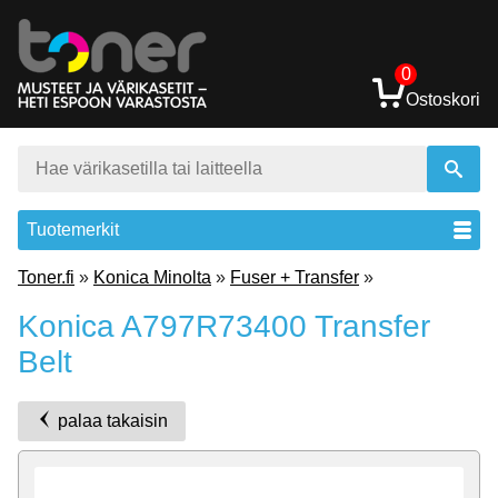
0
Ostoskori
Tuotemerkit
Toner.fi
»
Konica Minolta
»
Fuser + Transfer
»
Konica A797R73400 Transfer
Belt
palaa takaisin