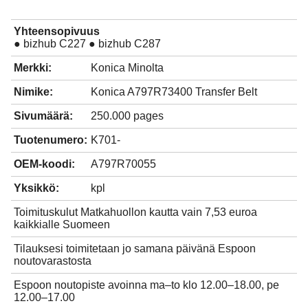
Yhteensopivuus
● bizhub C227 ● bizhub C287
Merkki:
Konica Minolta
Nimike:
Konica A797R73400 Transfer Belt
Sivumäärä:
250.000 pages
Tuotenumero:
K701-
OEM-koodi:
A797R70055
Yksikkö:
kpl
Toimituskulut Matkahuollon kautta vain 7,53 euroa
kaikkialle Suomeen
Tilauksesi toimitetaan jo samana päivänä Espoon
noutovarastosta
Espoon noutopiste avoinna ma–to klo 12.00–18.00, pe
12.00–17.00