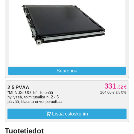
Suurenna
331,
32
€
2-5 PVÄÄ
"MIINUSTUOTE": Ei enää
264,00 € alv 0%
hyllyssä, toimitusaika n. 2 - 5
päivää, tilausta ei voi peruuttaa.

Lisää ostoskoriin
Tuotetiedot