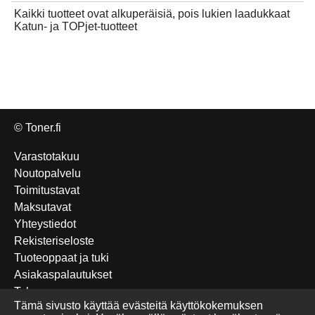
Kaikki tuotteet ovat alkuperäisiä, pois lukien laadukkaat
Katun- ja TOPjet-tuotteet
© Toner.fi
Varastotakuu
Noutopalvelu
Toimitustavat
Maksutavat
Yhteystiedot
Rekisteriseloste
Tuoteoppaat ja tuki
Asiakaspalautukset
Takuu
Tämä sivusto käyttää evästeitä käyttökokemuksen
Edulliset Katun-tuotteet