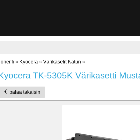
Toner.fi
»
Kyocera
»
Värikasetit Katun
»
Kyocera TK-5305K Värikasetti Must
palaa takaisin