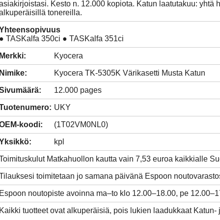
asiakirjoistasi. Kesto n. 12.000 kopiota. Katun laatutakuu: yhtä 
alkuperäisillä tonereilla.
Yhteensopivuus
● TASKalfa 350ci ● TASKalfa 351ci
Merkki:
Kyocera
Nimike:
Kyocera TK-5305K Värikasetti Musta Katun
Sivumäärä:
12.000 pages
Tuotenumero:
UKY
OEM-koodi:
(1T02VM0NL0)
Yksikkö:
kpl
Toimituskulut Matkahuollon kautta vain 7,53 euroa kaikkialle 
Tilauksesi toimitetaan jo samana päivänä Espoon noutovarasto
Espoon noutopiste avoinna ma–to klo 12.00–18.00, pe 12.00–1
Kaikki tuotteet ovat alkuperäisiä, pois lukien laadukkaat Katun- 