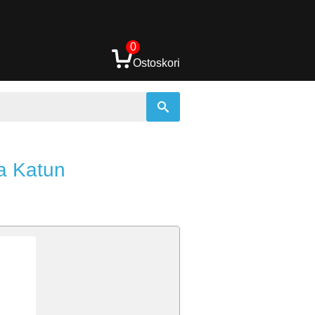
0
Ostoskori
a Katun