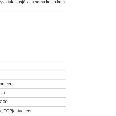
hyvä tulostusjälki ja sama kesto kuin
Suomeen
sta
7.00
ja TOPjet-tuotteet