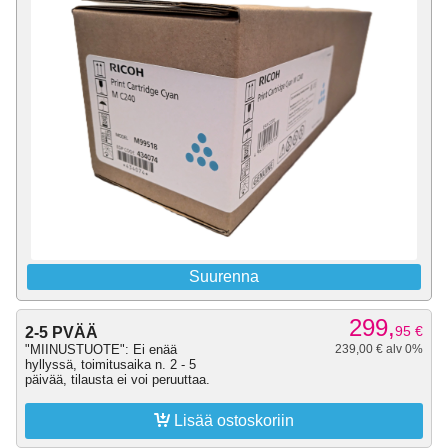
Suurenna
299,
95
€
2-5 PVÄÄ
"MIINUSTUOTE": Ei enää
239,00 € alv 0%
hyllyssä, toimitusaika n. 2 - 5
päivää, tilausta ei voi peruuttaa.

Lisää ostoskoriin