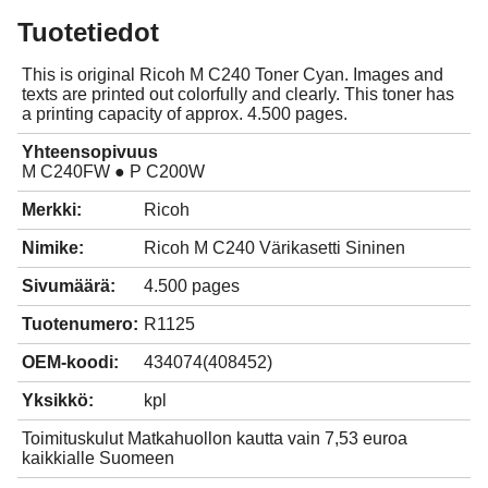
Tuotetiedot
This is original Ricoh M C240 Toner Cyan. Images and
texts are printed out colorfully and clearly. This toner has
a printing capacity of approx. 4.500 pages.
Yhteensopivuus
M C240FW ● P C200W
Merkki:
Ricoh
Nimike:
Ricoh M C240 Värikasetti Sininen
Sivumäärä:
4.500 pages
Tuotenumero:
R1125
OEM-koodi:
434074(408452)
Yksikkö:
kpl
Toimituskulut Matkahuollon kautta vain 7,53 euroa
kaikkialle Suomeen