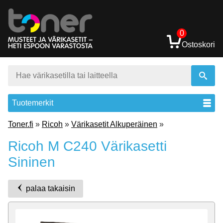
0
Ostoskori
Tuotemerkit
Toner.fi
»
Ricoh
»
Värikasetit Alkuperäinen
»
Ricoh M C240 Värikasetti
Sininen
palaa takaisin