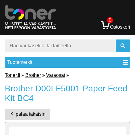
0
Ostoskori
Tuotemerkit
Toner.fi
»
Brother
»
Varaosat
»
Brother D00LF5001 Paper Feed
Kit BC4
palaa takaisin