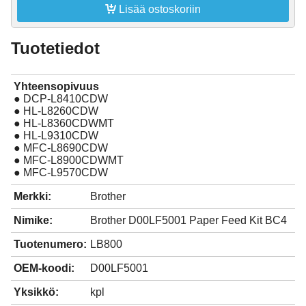

Lisää ostoskoriin
Tuotetiedot
Yhteensopivuus
● DCP-L8410CDW
● HL-L8260CDW
● HL-L8360CDWMT
● HL-L9310CDW
● MFC-L8690CDW
● MFC-L8900CDWMT
● MFC-L9570CDW
Merkki:
Brother
Nimike:
Brother D00LF5001 Paper Feed Kit BC4
Tuotenumero:
LB800
OEM-koodi:
D00LF5001
Yksikkö:
kpl