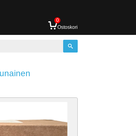
0
Ostoskori
Punainen