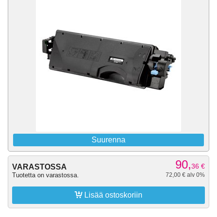
Suurenna
90,
36
€
VARASTOSSA
Tuotetta on varastossa.
72,00 € alv 0%

Lisää ostoskoriin