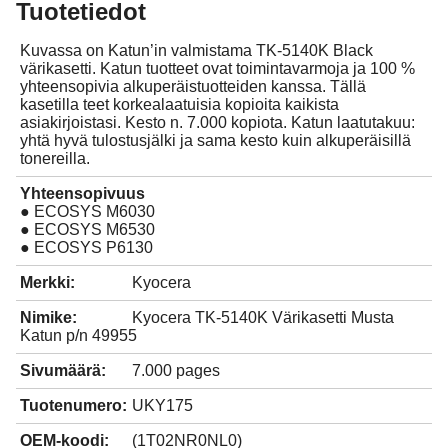
Tuotetiedot
Kuvassa on Katun’in valmistama TK-5140K Black
värikasetti. Katun tuotteet ovat toimintavarmoja ja 100 %
yhteensopivia alkuperäistuotteiden kanssa. Tällä
kasetilla teet korkealaatuisia kopioita kaikista
asiakirjoistasi. Kesto n. 7.000 kopiota. Katun laatutakuu:
yhtä hyvä tulostusjälki ja sama kesto kuin alkuperäisillä
tonereilla.
Yhteensopivuus
● ECOSYS M6030
● ECOSYS M6530
● ECOSYS P6130
Merkki:
Kyocera
Nimike:
Kyocera TK-5140K Värikasetti Musta
Katun p/n 49955
Sivumäärä:
7.000 pages
Tuotenumero:
UKY175
OEM-koodi:
(1T02NR0NL0)