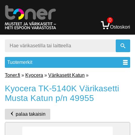
0
Ostoskori
Tuotemerkit
Toner.fi
»
Kyocera
»
Värikasetit Katun
»
Kyocera TK-5140K Värikasetti
Musta Katun p/n 49955
palaa takaisin