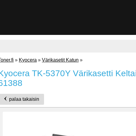
Toner.fi
»
Kyocera
»
Värikasetit Katun
»
Kyocera TK-5370Y Värikasetti Kelta
61388
palaa takaisin