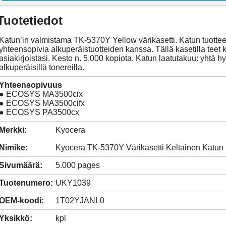
Tuotetiedot
Katun’in valmistama TK-5370Y Yellow värikasetti. Katun tuottee
yhteensopivia alkuperäistuotteiden kanssa. Tällä kasetilla teet k
asiakirjoistasi. Kesto n. 5.000 kopiota. Katun laatutakuu: yhtä h
alkuperäisillä tonereilla.
Yhteensopivuus
● ECOSYS MA3500cix
● ECOSYS MA3500cifx
● ECOSYS PA3500cx
Merkki:
Kyocera
Nimike:
Kyocera TK-5370Y Värikasetti Keltainen Katun
Sivumäärä:
5.000 pages
Tuotenumero:
UKY1039
OEM-koodi:
1T02YJANL0
Yksikkö:
kpl