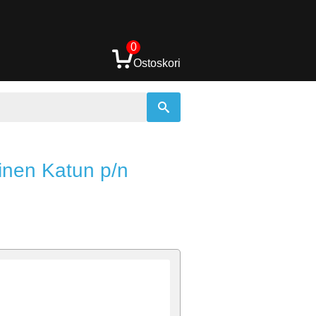
0
Ostoskori
inen Katun p/n