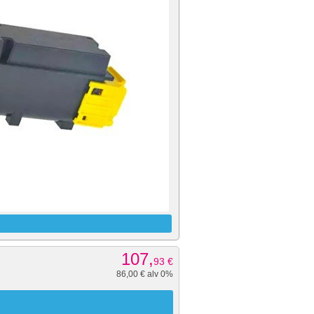
107,
93
€
86,00 € alv 0%