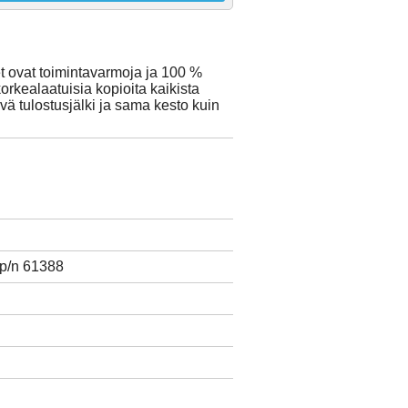
t ovat toimintavarmoja ja 100 %
orkealaatuisia kopioita kaikista
yvä tulostusjälki ja sama kesto kuin
 p/n 61388