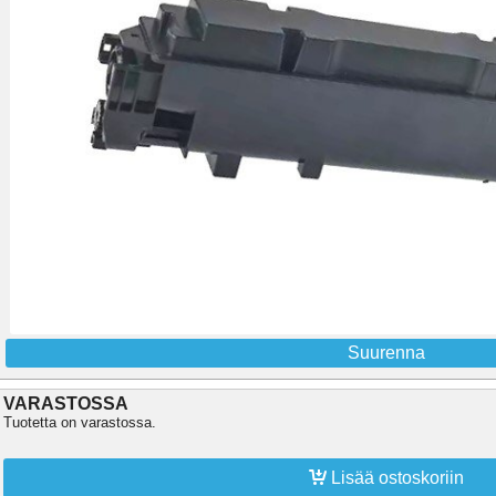
Suurenna
VARASTOSSA
Tuotetta on varastossa.

Lisää ostoskoriin