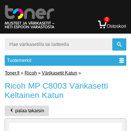
0
Ostoskori
Tuotemerkit
Toner.fi
»
Ricoh
»
Värikasetit Katun
»
Ricoh MP C8003 Värikasetti
Keltainen Katun
palaa takaisin