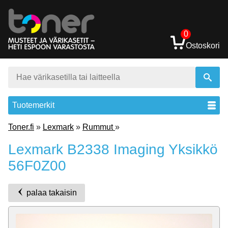
0
Ostoskori
Tuotemerkit
Toner.fi
»
Lexmark
»
Rummut
»
Lexmark B2338 Imaging Yksikkö
56F0Z00
palaa takaisin