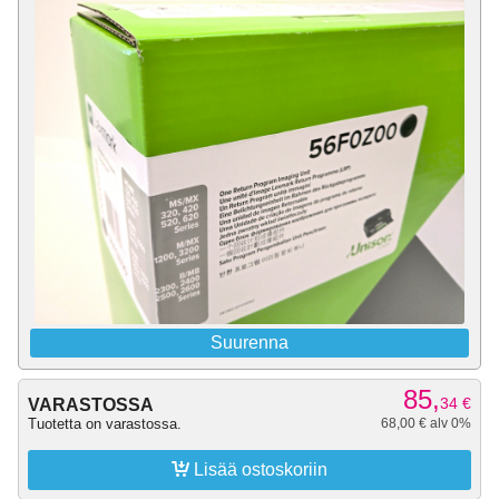
Suurenna
85,
34
€
VARASTOSSA
Tuotetta on varastossa.
68,00 € alv 0%

Lisää ostoskoriin