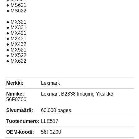
● MS621
● MS622
● MX321
● MX331
● MX421
● MX431
● MX432
● MX521
● MX522
● MX622
Merkki:
Lexmark
Nimike:
Lexmark B2338 Imaging Yksikkö
56F0Z00
Sivumäärä:
60.000 pages
Tuotenumero:
LLE517
OEM-koodi:
56F0Z00