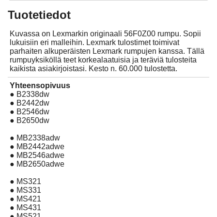
Tuotetiedot
Kuvassa on Lexmarkin originaali 56F0Z00 rumpu. Sopii
lukuisiin eri malleihin. Lexmark tulostimet toimivat
parhaiten alkuperäisten Lexmark rumpujen kanssa. Tällä
rumpuyksiköllä teet korkealaatuisia ja teräviä tulosteita
kaikista asiakirjoistasi. Kesto n. 60.000 tulostetta.
Yhteensopivuus
● B2338dw
● B2442dw
● B2546dw
● B2650dw
● MB2338adw
● MB2442adwe
● MB2546adwe
● MB2650adwe
● MS321
● MS331
● MS421
● MS431
● MS521