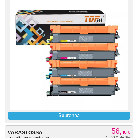
Suurenna
56,
48
€
VARASTOSSA
Tuotetta on varastossa.
45,00 € alv 0%