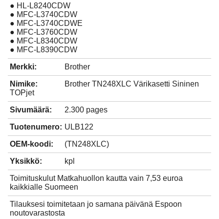
● HL-L8240CDW
● MFC-L3740CDW
● MFC-L3740CDWE
● MFC-L3760CDW
● MFC-L8340CDW
● MFC-L8390CDW
Merkki:
Brother
Nimike:
Brother TN248XLC Värikasetti Sininen
TOPjet
Sivumäärä:
2.300 pages
Tuotenumero:
ULB122
OEM-koodi:
(TN248XLC)
Yksikkö:
kpl
Toimituskulut Matkahuollon kautta vain 7,53 euroa
kaikkialle Suomeen
Tilauksesi toimitetaan jo samana päivänä Espoon
noutovarastosta