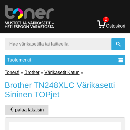
0
Ostoskori
Tuotemerkit
Toner.fi
»
Brother
»
Värikasetit Katun
»
Brother TN248XLC Värikasetti
Sininen TOPjet
palaa takaisin