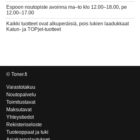
Espoon noutopiste avoinna ma–to klo 12.00–18.00, pe
12.00–17.00
Kaikki tuotteet ovat alkuperäisiä, pois lukien laadukkaat
Katun- ja TOPjet-tuotteet
© Toner.fi
Varastotakuu
Noutopalvelu
Toimitustavat
Maksutavat
Yhteystiedot
Rekisteriseloste
Tuoteoppaat ja tuki
Asiakaspalautukset