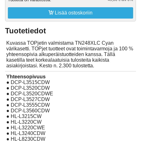

Lisää ostoskoriin
Tuotetiedot
Kuvassa TOPjetin valmistama TN248XLC Cyan
värikasetti. TOPjet tuotteet ovat toimintavarmoja ja 100 %
yhteensopivia alkuperäistuotteiden kanssa. Tällä
kasetilla teet korkealaatuisia tulosteita kaikista
asiakirjoistasi. Kesto n. 2.300 tulostetta.
Yhteensopivuus
● DCP-L3515CDW
● DCP-L3520CDW
● DCP-L3520CDWE
● DCP-L3527CDW
● DCP-L3555CDW
● DCP-L3560CDW
● HL-L3215CW
● HL-L3220CW
● HL-L3220CWE
● HL-L3240CDW
● HL-L8230CDW