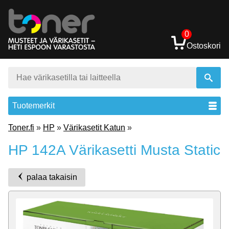
0
Ostoskori
Tuotemerkit
Toner.fi
»
HP
»
Värikasetit Katun
»
HP 142A Värikasetti Musta Static
palaa takaisin