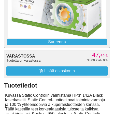
Suurenna
47,
69
€
VARASTOSSA
Tuotetta on varastossa.
38,00 € alv 0%

Lisää ostoskoriin
Tuotetiedot
Kuvassa Static Controlin valmistama HP:n 142A Black
laserkasetti. Static Control-tuotteet ovat toimintavarmoja
ja 100 % yhteensopivia alkuperäistuotteiden kanssa.
Tällä kasetilla teet korkealaatuisia tulosteita kaikista
asiakirjoistasi. Kesto n. 950 tulostetta. Static Controlin