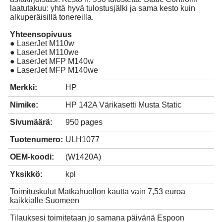
laatutakuu: yhtä hyvä tulostusjälki ja sama kesto kuin
alkuperäisillä tonereilla.
Yhteensopivuus
● LaserJet M110w
● LaserJet M110we
● LaserJet MFP M140w
● LaserJet MFP M140we
Merkki:
HP
Nimike:
HP 142A Värikasetti Musta Static
Sivumäärä:
950 pages
Tuotenumero:
ULH1077
OEM-koodi:
(W1420A)
Yksikkö:
kpl
Toimituskulut Matkahuollon kautta vain 7,53 euroa
kaikkialle Suomeen
Tilauksesi toimitetaan jo samana päivänä Espoon