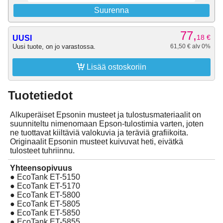
Suurenna
77,
18
€
UUSI
Uusi tuote, on jo varastossa.
61,50 € alv 0%

Lisää ostoskoriin
Tuotetiedot
Alkuperäiset Epsonin musteet ja tulostusmateriaalit on
suunniteltu nimenomaan Epson-tulostimia varten, joten
ne tuottavat kiiltäviä valokuvia ja teräviä grafiikoita.
Originaalit Epsonin musteet kuivuvat heti, eivätkä
tulosteet tuhriinnu.
Yhteensopivuus
● EcoTank ET-5150
● EcoTank ET-5170
● EcoTank ET-5800
● EcoTank ET-5805
● EcoTank ET-5850
● EcoTank ET-5855