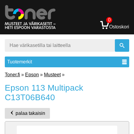
0
Ostoskori
Tuotemerkit
Toner.fi
»
Epson
»
Musteet
»
Epson 113 Multipack
C13T06B640
palaa takaisin