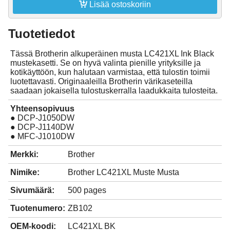

Lisää ostoskoriin
Tuotetiedot
Tässä Brotherin alkuperäinen musta LC421XL Ink Black
mustekasetti. Se on hyvä valinta pienille yrityksille ja
kotikäyttöön, kun halutaan varmistaa, että tulostin toimii
luotettavasti. Originaaleilla Brotherin värikaseteilla
saadaan jokaisella tulostuskerralla laadukkaita tulosteita.
Yhteensopivuus
● DCP-J1050DW
● DCP-J1140DW
● MFC-J1010DW
Merkki:
Brother
Nimike:
Brother LC421XL Muste Musta
Sivumäärä:
500 pages
Tuotenumero:
ZB102
OEM-koodi:
LC421XL BK