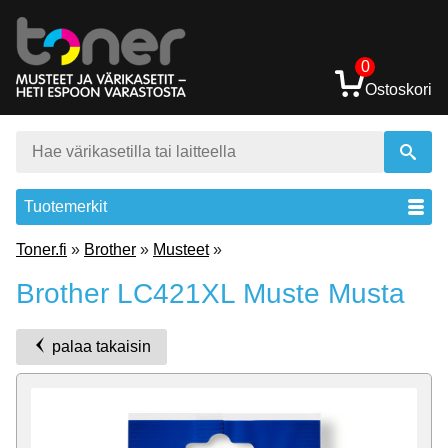
0
Ostoskori
Tuotemerkit
Toner.fi
»
Brother
»
Musteet
»
Brother LC421XL Muste Musta
palaa takaisin