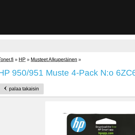
Toner.fi
»
HP
»
Musteet Alkuperäinen
»
HP 950/951 Muste 4-Pack N:o 6Z
palaa takaisin