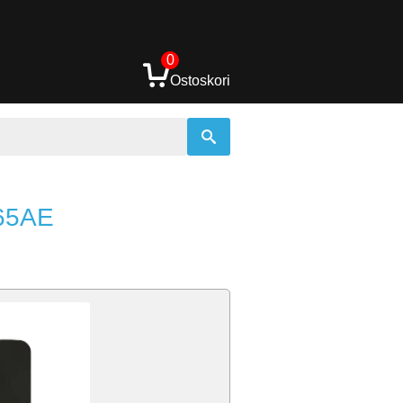
0
Ostoskori
C65AE