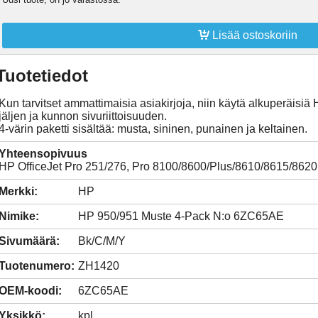

Lisää ostoskoriin
Tuotetiedot
Kun tarvitset ammattimaisia asiakirjoja, niin käytä alkuperäisiä
jäljen ja kunnon sivuriittoisuuden.
4-värin paketti sisältää: musta, sininen, punainen ja keltainen.
Yhteensopivuus
HP OfficeJet Pro 251/276, Pro 8100/8600/Plus/8610/8615/8620
Merkki:
HP
Nimike:
HP 950/951 Muste 4-Pack N:o 6ZC65AE
Sivumäärä:
Bk/C/M/Y
Tuotenumero:
ZH1420
OEM-koodi:
6ZC65AE
Yksikkö:
kpl