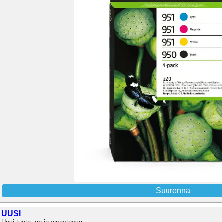
Suurenna
UUSI
Uusi tuote, on jo varastossa.