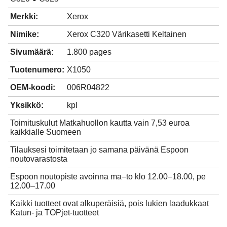
Merkki:
Xerox
Nimike:
Xerox C320 Värikasetti Keltainen
Sivumäärä:
1.800 pages
Tuotenumero:
X1050
OEM-koodi:
006R04822
Yksikkö:
kpl
Toimituskulut Matkahuollon kautta vain 7,53 euroa
kaikkialle Suomeen
Tilauksesi toimitetaan jo samana päivänä Espoon
noutovarastosta
Espoon noutopiste avoinna ma–to klo 12.00–18.00, pe
12.00–17.00
Kaikki tuotteet ovat alkuperäisiä, pois lukien laadukkaat
Katun- ja TOPjet-tuotteet