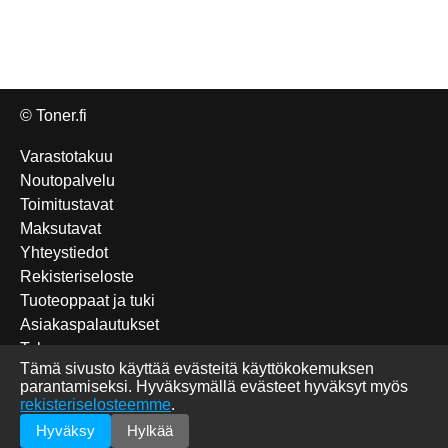
© Toner.fi
Varastotakuu
Noutopalvelu
Toimitustavat
Maksutavat
Yhteystiedot
Rekisteriseloste
Tuoteoppaat ja tuki
Asiakaspalautukset
Takuu
Tämä sivusto käyttää evästeitä käyttökokemuksen
Edulliset Katun-tuotteet
parantamiseksi. Hyväksymällä evästeet hyväksyt myös
Tulostettavat sudokut
rekisteriselosteemme
.
Briefly in English
Hyväksy
Hylkää