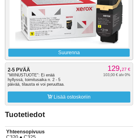
Suurenna
129,
27
€
2-5 PVÄÄ
"MIINUSTUOTE": Ei enää
103,00 € alv 0%
hyllyssä, toimitusaika n. 2 - 5
päivää, tilausta ei voi peruuttaa.

Lisää ostoskoriin
Tuotetiedot
Yhteensopivuus
C320 ● C325