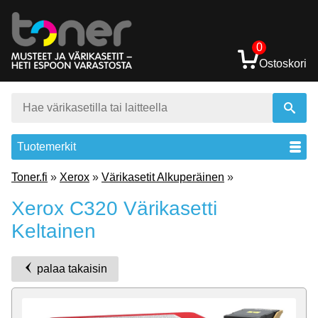
0
Ostoskori
Tuotemerkit
Toner.fi
»
Xerox
»
Värikasetit Alkuperäinen
»
Xerox C320 Värikasetti
Keltainen
palaa takaisin