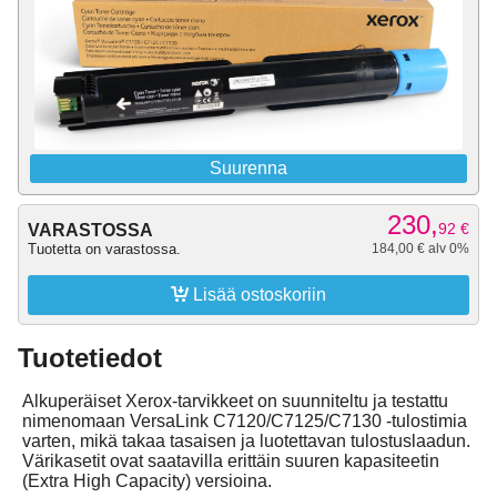
Suurenna
230,
92
€
VARASTOSSA
Tuotetta on varastossa.
184,00 € alv 0%

Lisää ostoskoriin
Tuotetiedot
Alkuperäiset Xerox-tarvikkeet on suunniteltu ja testattu
nimenomaan VersaLink C7120/C7125/C7130 -tulostimia
varten, mikä takaa tasaisen ja luotettavan tulostuslaadun.
Värikasetit ovat saatavilla erittäin suuren kapasiteetin
(Extra High Capacity) versioina.