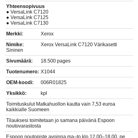
Yhteensopivuus
● VersaLink C7120
● VersaLink C7125
● VersaLink C7130
Merkki:
Xerox
Nimike:
Xerox VersaLink C7120 Värikasetti
Sininen
Sivumäärä:
18.500 pages
Tuotenumero:
X1044
OEM-koodi:
006R01825
Yksikkö:
kpl
Toimituskulut Matkahuollon kautta vain 7,53 euroa
kaikkialle Suomeen
Tilauksesi toimitetaan jo samana päivänä Espoon
noutovarastosta
Espoon noutopiste avoinna ma–to klo 12.00–18.00, pe