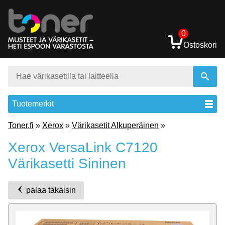
0
Ostoskori
Tuotemerkit
Toner.fi
»
Xerox
»
Värikasetit Alkuperäinen
»
Xerox VersaLink C7120
Värikasetti Sininen
palaa takaisin