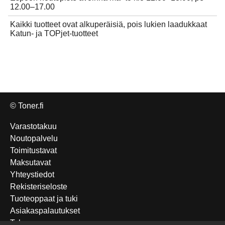
12.00–17.00
Kaikki tuotteet ovat alkuperäisiä, pois lukien laadukkaat
Katun- ja TOPjet-tuotteet
© Toner.fi
Varastotakuu
Noutopalvelu
Toimitustavat
Maksutavat
Yhteystiedot
Rekisteriseloste
Tuoteoppaat ja tuki
Asiakaspalautukset
Takuu