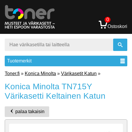
0
Ostoskori
Tuotemerkit
Toner.fi
»
Konica Minolta
»
Värikasetit Katun
»
Konica Minolta TN715Y
Värikasetti Keltainen Katun
palaa takaisin