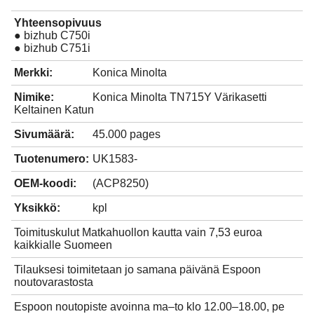
Yhteensopivuus
● bizhub C750i
● bizhub C751i
Merkki:
Konica Minolta
Nimike:
Konica Minolta TN715Y Värikasetti
Keltainen Katun
Sivumäärä:
45.000 pages
Tuotenumero:
UK1583-
OEM-koodi:
(ACP8250)
Yksikkö:
kpl
Toimituskulut Matkahuollon kautta vain 7,53 euroa
kaikkialle Suomeen
Tilauksesi toimitetaan jo samana päivänä Espoon
noutovarastosta
Espoon noutopiste avoinna ma–to klo 12.00–18.00, pe