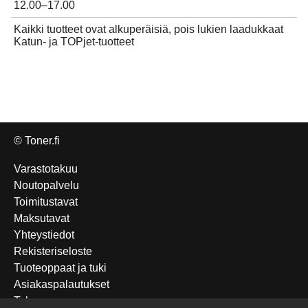
12.00–17.00
Kaikki tuotteet ovat alkuperäisiä, pois lukien laadukkaat
Katun- ja TOPjet-tuotteet
© Toner.fi
Varastotakuu
Noutopalvelu
Toimitustavat
Maksutavat
Yhteystiedot
Rekisteriseloste
Tuoteoppaat ja tuki
Asiakaspalautukset
Takuu