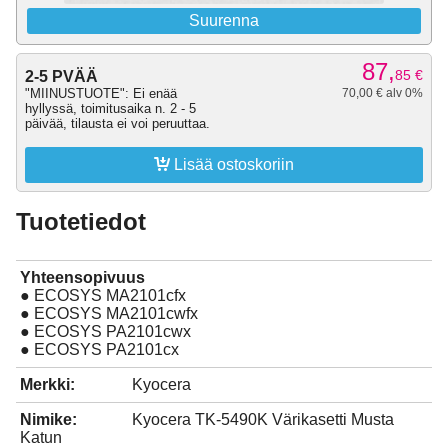
Suurenna
87,
85
€
2-5 PVÄÄ
"MIINUSTUOTE": Ei enää
70,00 € alv 0%
hyllyssä, toimitusaika n. 2 - 5
päivää, tilausta ei voi peruuttaa.

Lisää ostoskoriin
Tuotetiedot
Yhteensopivuus
● ECOSYS MA2101cfx
● ECOSYS MA2101cwfx
● ECOSYS PA2101cwx
● ECOSYS PA2101cx
Merkki:
Kyocera
Nimike:
Kyocera TK-5490K Värikasetti Musta
Katun