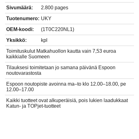
Sivumäärä:
2.800 pages
Tuotenumero:
UKY
OEM-koodi:
(1T0C220NL1)
Yksikkö:
kpl
Toimituskulut Matkahuollon kautta vain 7,53 euroa
kaikkialle Suomeen
Tilauksesi toimitetaan jo samana päivänä Espoon
noutovarastosta
Espoon noutopiste avoinna ma–to klo 12.00–18.00, pe
12.00–17.00
Kaikki tuotteet ovat alkuperäisiä, pois lukien laadukkaat
Katun- ja TOPjet-tuotteet