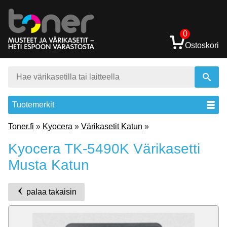
0
Ostoskori
Tuotemerkit
Toner.fi
»
Kyocera
»
Värikasetit Katun
»
Kyocera TK-5490K Värikasetti
Musta Katun
palaa takaisin