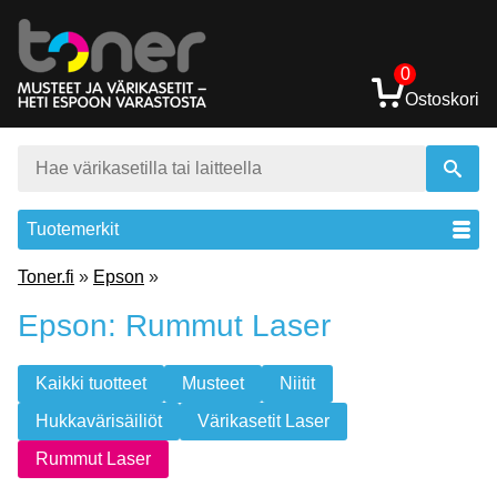
0
Ostoskori
Tuotemerkit
Toner.fi
»
Epson
»
Epson: Rummut Laser
Kaikki tuotteet
Musteet
Niitit
Hukkavärisäiliöt
Värikasetit Laser
Rummut Laser