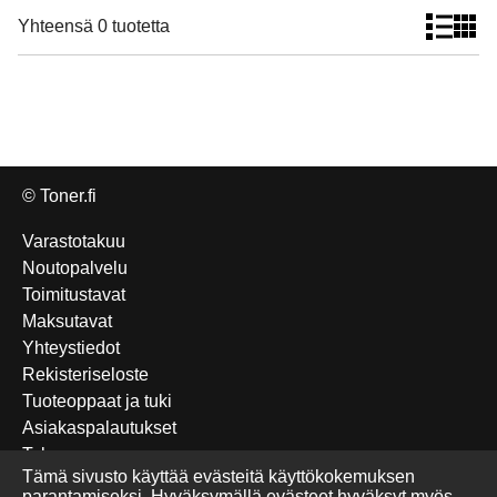
Yhteensä 0 tuotetta
© Toner.fi
Varastotakuu
Noutopalvelu
Toimitustavat
Maksutavat
Yhteystiedot
Rekisteriseloste
Tuoteoppaat ja tuki
Asiakaspalautukset
Takuu
Tämä sivusto käyttää evästeitä käyttökokemuksen
Edulliset Katun-tuotteet
parantamiseksi. Hyväksymällä evästeet hyväksyt myös