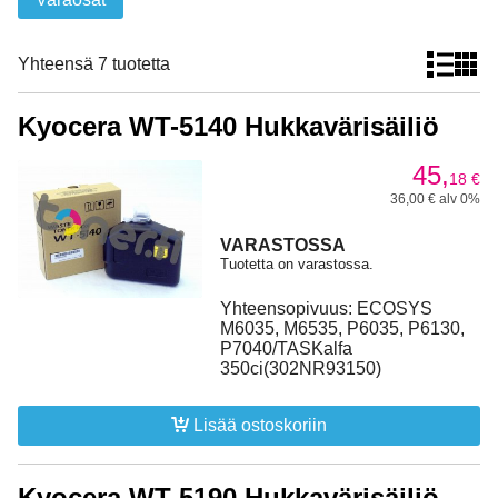
Yhteensä 7 tuotetta
Kyocera WT-5140 Hukkavärisäiliö
45,
18
€
36,00 € alv 0%
VARASTOSSA
Tuotetta on varastossa.
Yhteensopivuus: ECOSYS
M6035, M6535, P6035, P6130,
P7040/TASKalfa
350ci(302NR93150)
Lisää ostoskoriin
Kyocera WT-5190 Hukkavärisäiliö