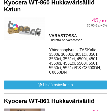
Kyocera WT-860 Hukkavärisäiliö
Katun
45,
18
€
36,00 € alv 0%
VARASTOSSA
Tuotetta on varastossa.
Yhteensopivuus: TASKalfa
3500i, 3050ci, 3051ci, 3501i,
3550ci, 3551ci, 4500i, 4501i,
4550ci, 4551ci, 5500i, 5501i,
5550ci, 5551ci/FS-C8600DN,
C8650DN
Lisää ostoskoriin
Kyocera WT-861 Hukkavärisäiliö