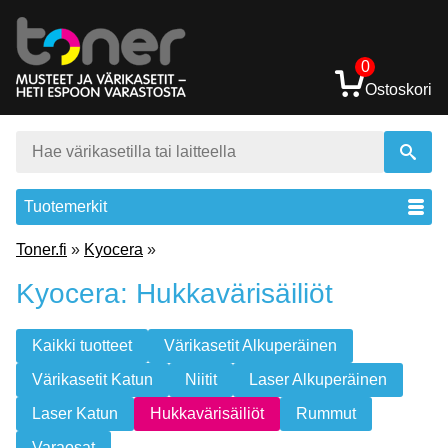
0
Ostoskori
Tuotemerkit
Toner.fi
»
Kyocera
»
Kyocera: Hukkavärisäiliöt
Kaikki tuotteet
Värikasetit Alkuperäinen
Värikasetit Katun
Niitit
Laser Alkuperäinen
Laser Katun
Hukkavärisäiliöt
Rummut
Varaosat