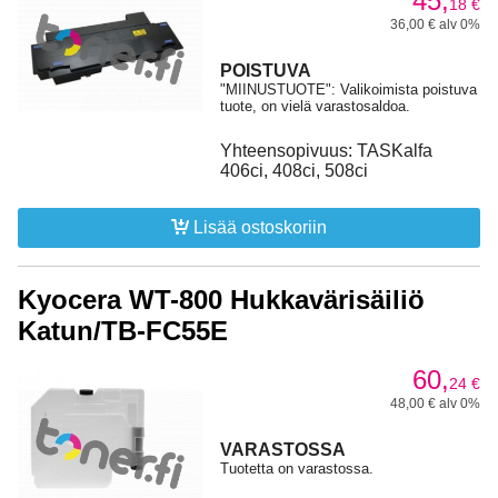
45,
18
€
36,00 € alv 0%
POISTUVA
"MIINUSTUOTE": Valikoimista poistuva
tuote, on vielä varastosaldoa.
Yhteensopivuus: TASKalfa
406ci, 408ci, 508ci
Lisää ostoskoriin
Kyocera WT-800 Hukkavärisäiliö
Katun/TB-FC55E
60,
24
€
48,00 € alv 0%
VARASTOSSA
Tuotetta on varastossa.