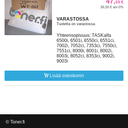
47,
69
€
38,00 € alv 0%
VARASTOSSA
Tuotetta on varastossa.
Yhteensopivuus: TASKalfa
6500i, 6501i, 6550ci, 6551ci,
7002i, 7052ci, 7353ci, 7550ci,
7551ci, 8000i, 8001i, 8002i,
8003i, 8052ci, 8353ci, 9002i,
9003i
Lisää ostoskoriin
© Toner.fi