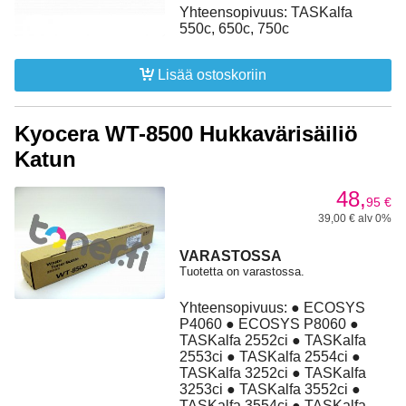
Yhteensopivuus: TASKalfa
550c, 650c, 750c
Lisää ostoskoriin
Kyocera WT-8500 Hukkavärisäiliö
Katun
48,
95
€
39,00 € alv 0%
VARASTOSSA
Tuotetta on varastossa.
Yhteensopivuus: ● ECOSYS
P4060 ● ECOSYS P8060 ●
TASKalfa 2552ci ● TASKalfa
2553ci ● TASKalfa 2554ci ●
TASKalfa 3252ci ● TASKalfa
3253ci ● TASKalfa 3552ci ●
TASKalfa 3554ci ● TASKalfa