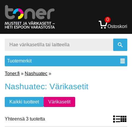
0
Ostoskori
Tuotemerkit
Toner.fi
»
Nashuatec
»
Nashuatec: Värikasetit
Kaikki tuotteet
Värikasetit
Yhteensä 3 tuotetta