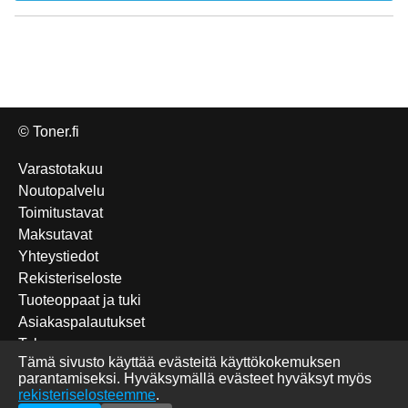
© Toner.fi
Varastotakuu
Noutopalvelu
Toimitustavat
Maksutavat
Yhteystiedot
Rekisteriseloste
Tuoteoppaat ja tuki
Asiakaspalautukset
Takuu
Tämä sivusto käyttää evästeitä käyttökokemuksen
Edulliset Katun-tuotteet
parantamiseksi. Hyväksymällä evästeet hyväksyt myös
Tulostettavat sudokut
rekisteriselosteemme
.