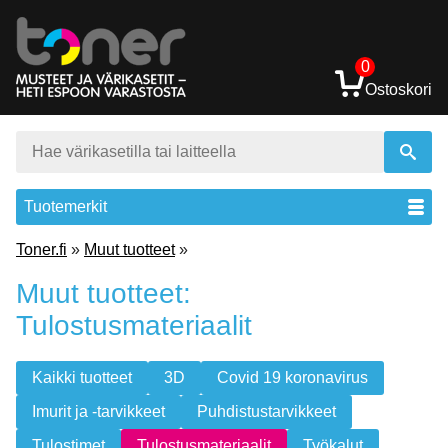
0
Ostoskori
Tuotemerkit
Toner.fi
»
Muut tuotteet
»
Muut tuotteet:
Tulostusmateriaalit
Kaikki tuotteet
3D
Covid 19 koronavirus
Imurit ja -tarvikkeet
Puhdistustarvikkeet
Tulostimet
Tulostusmateriaalit
Työkalut