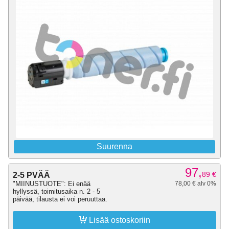
Suurenna
97,
89
€
2-5 PVÄÄ
"MIINUSTUOTE": Ei enää
78,00 € alv 0%
hyllyssä, toimitusaika n. 2 - 5
päivää, tilausta ei voi peruuttaa.

Lisää ostoskoriin