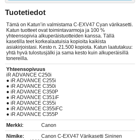
Tuotetiedot
Tämä on Katun’in valmistama C-EXV47 Cyan värikasetti.
Katun tuotteet ovat toimintavarmoja ja 100 %
yhteensopivia alkuperäistuotteiden kanssa. Tällä
kasetilla teet korkealaatuisia kopioita kaikista
asiakirjoistasi. Kesto n. 21.500 kopiota. Katun laatutakuu:
yhtä hyvä tulostusjälki ja sama kesto kuin alkuperäisillä
tonereilla.
Yhteensopivuus
iR ADVANCE C250i
● iR ADVANCE C255i
● iR ADVANCE C350i
● iR ADVANCE C350P
● iR ADVANCE C351iF
● iR ADVANCE C355i
● iR ADVANCE C355iFC
● iR ADVANCE C355P
Merkki:
Canon
Nimike:
Canon C-EXV47 Värikasetti Sininen