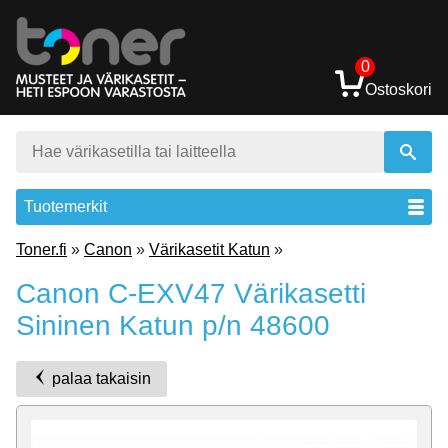
0
Ostoskori
Tuotemerkit
Toner.fi
»
Canon
»
Värikasetit Katun
»
Canon C-EXV47 Värikasetti
Sininen Katun p/n 48600
palaa takaisin