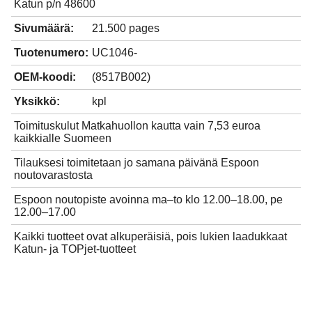
Katun p/n 48600
Sivumäärä:
21.500 pages
Tuotenumero:
UC1046-
OEM-koodi:
(8517B002)
Yksikkö:
kpl
Toimituskulut Matkahuollon kautta vain 7,53 euroa
kaikkialle Suomeen
Tilauksesi toimitetaan jo samana päivänä Espoon
noutovarastosta
Espoon noutopiste avoinna ma–to klo 12.00–18.00, pe
12.00–17.00
Kaikki tuotteet ovat alkuperäisiä, pois lukien laadukkaat
Katun- ja TOPjet-tuotteet