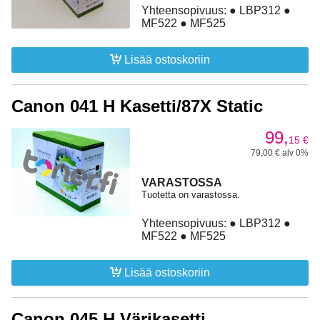
Yhteensopivuus: ● LBP312 ●
MF522 ● MF525
Lisää ostoskoriin
Canon 041 H Kasetti/87X Static
99,
15
€
79,00 € alv 0%
VARASTOSSA
Tuotetta on varastossa.
Yhteensopivuus: ● LBP312 ●
MF522 ● MF525
Lisää ostoskoriin
Canon 045 H Värikasetti