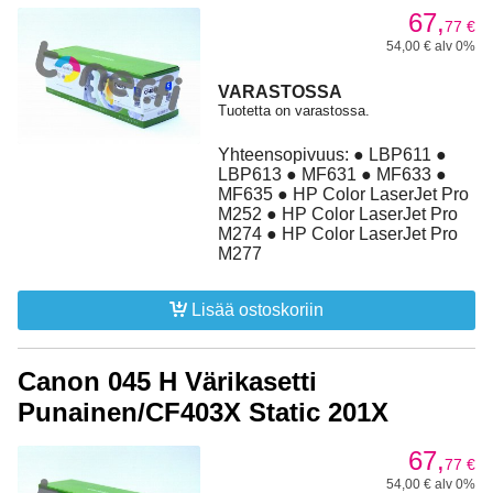
67,
77
€
54,00 € alv 0%
VARASTOSSA
Tuotetta on varastossa.
Yhteensopivuus: ● LBP611 ●
LBP613 ● MF631 ● MF633 ●
MF635 ● HP Color LaserJet Pro
M252 ● HP Color LaserJet Pro
M274 ● HP Color LaserJet Pro
M277
Lisää ostoskoriin
Canon 045 H Värikasetti
Punainen/CF403X Static 201X
67,
77
€
54,00 € alv 0%