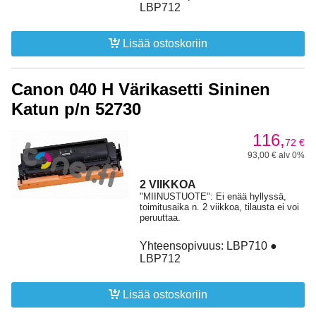
LBP712
Lisää ostoskoriin
Canon 040 H Värikasetti Sininen
Katun p/n 52730
116,
72
€
93,00 € alv 0%
2 VIIKKOA
"MIINUSTUOTE": Ei enää hyllyssä,
toimitusaika n. 2 viikkoa, tilausta ei voi
peruuttaa.
Yhteensopivuus: LBP710 ●
LBP712
Lisää ostoskoriin