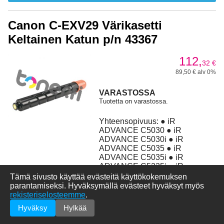
Canon C-EXV29 Värikasetti
Keltainen Katun p/n 43367
112,
32
€
89,50 € alv 0%
VARASTOSSA
Tuotetta on varastossa.
Yhteensopivuus: ● iR
ADVANCE C5030 ● iR
ADVANCE C5030i ● iR
ADVANCE C5035 ● iR
ADVANCE C5035i ● iR
ADVANCE C5235i ● iR
ADVANCE C5240i
Tämä sivusto käyttää evästeitä käyttökokemuksen
parantamiseksi. Hyväksymällä evästeet hyväksyt myös
rekisteriselosteemme
.
Lisää ostoskoriin
Hyväksy
Hylkää