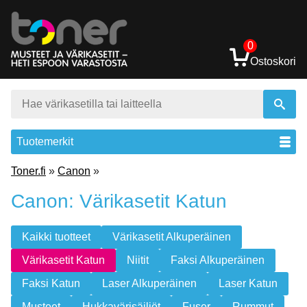
0
Ostoskori
Tuotemerkit
Toner.fi
»
Canon
»
Canon: Värikasetit Katun
Kaikki tuotteet
Värikasetit Alkuperäinen
Värikasetit Katun
Niitit
Faksi Alkuperäinen
Faksi Katun
Laser Alkuperäinen
Laser Katun
Musteet
Hukkavärisäiliöt
Fuser
Rummut