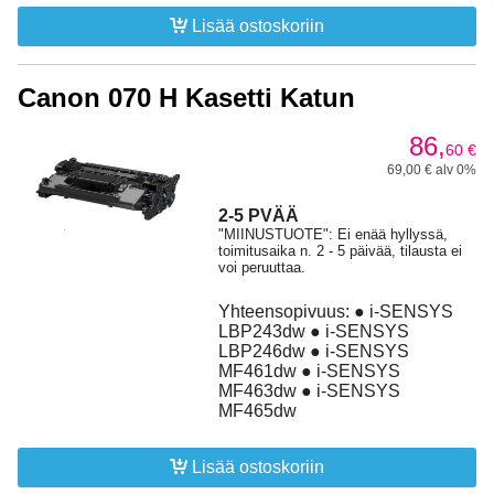
Lisää ostoskoriin
Canon 070 H Kasetti Katun
86,
60
€
69,00 € alv 0%
2-5 PVÄÄ
"MIINUSTUOTE": Ei enää hyllyssä,
toimitusaika n. 2 - 5 päivää, tilausta ei
voi peruuttaa.
Yhteensopivuus: ● i-SENSYS
LBP243dw ● i-SENSYS
LBP246dw ● i-SENSYS
MF461dw ● i-SENSYS
MF463dw ● i-SENSYS
MF465dw
Lisää ostoskoriin