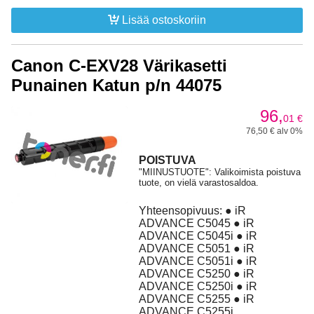
Lisää ostoskoriin
Canon C-EXV28 Värikasetti
Punainen Katun p/n 44075
96,
01
€
76,50 € alv 0%
POISTUVA
"MIINUSTUOTE": Valikoimista poistuva
tuote, on vielä varastosaldoa.
Yhteensopivuus: ● iR
ADVANCE C5045 ● iR
ADVANCE C5045i ● iR
ADVANCE C5051 ● iR
ADVANCE C5051i ● iR
ADVANCE C5250 ● iR
ADVANCE C5250i ● iR
ADVANCE C5255 ● iR
ADVANCE C5255i