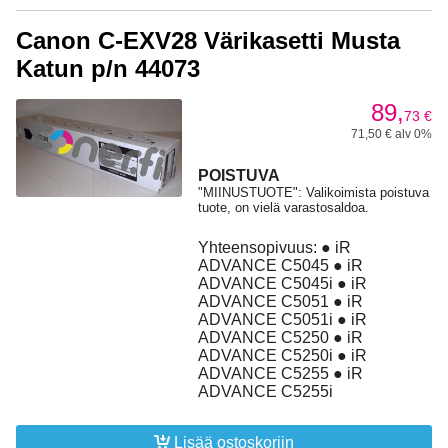
Canon C-EXV28 Värikasetti Musta
Katun p/n 44073
89,
73
€
71,50 € alv 0%
POISTUVA
"MIINUSTUOTE": Valikoimista poistuva
tuote, on vielä varastosaldoa.
Yhteensopivuus: ● iR
ADVANCE C5045 ● iR
ADVANCE C5045i ● iR
ADVANCE C5051 ● iR
ADVANCE C5051i ● iR
ADVANCE C5250 ● iR
ADVANCE C5250i ● iR
ADVANCE C5255 ● iR
ADVANCE C5255i
Lisää ostoskoriin