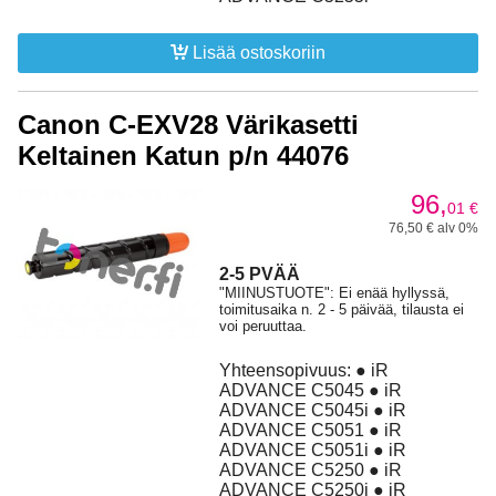
Lisää ostoskoriin
Canon C-EXV28 Värikasetti
Keltainen Katun p/n 44076
96,
01
€
76,50 € alv 0%
2-5 PVÄÄ
"MIINUSTUOTE": Ei enää hyllyssä,
toimitusaika n. 2 - 5 päivää, tilausta ei
voi peruuttaa.
Yhteensopivuus: ● iR
ADVANCE C5045 ● iR
ADVANCE C5045i ● iR
ADVANCE C5051 ● iR
ADVANCE C5051i ● iR
ADVANCE C5250 ● iR
ADVANCE C5250i ● iR