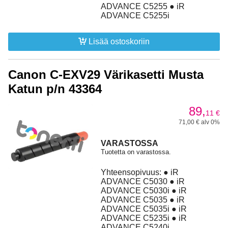
ADVANCE C5255 ● iR
ADVANCE C5255i
Lisää ostoskoriin
Canon C-EXV29 Värikasetti Musta
Katun p/n 43364
89,
11
€
71,00 € alv 0%
VARASTOSSA
Tuotetta on varastossa.
Yhteensopivuus: ● iR
ADVANCE C5030 ● iR
ADVANCE C5030i ● iR
ADVANCE C5035 ● iR
ADVANCE C5035i ● iR
ADVANCE C5235i ● iR
ADVANCE C5240i