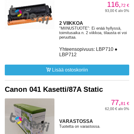
116,
72
€
93,00 € alv 0%
2 VIIKKOA
"MIINUSTUOTE": Ei enää hyllyssä,
toimitusaika n. 2 viikkoa, tilausta ei voi
peruuttaa.
Yhteensopivuus: LBP710 ●
LBP712
Lisää ostoskoriin
Canon 041 Kasetti/87A Static
77,
81
€
62,00 € alv 0%
VARASTOSSA
Tuotetta on varastossa.