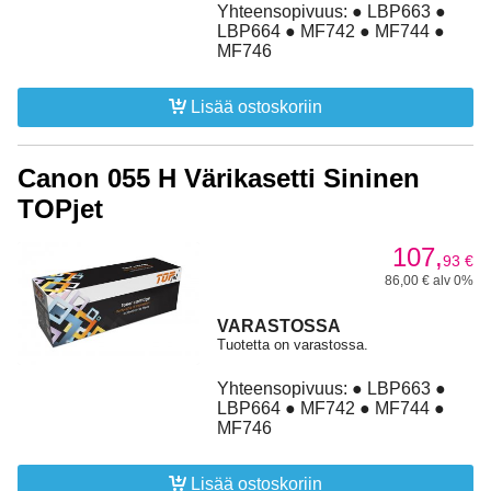
Yhteensopivuus: ● LBP663 ●
LBP664 ● MF742 ● MF744 ●
MF746
Lisää ostoskoriin
Canon 055 H Värikasetti Sininen
TOPjet
107,
93
€
86,00 € alv 0%
VARASTOSSA
Tuotetta on varastossa.
Yhteensopivuus: ● LBP663 ●
LBP664 ● MF742 ● MF744 ●
MF746
Lisää ostoskoriin