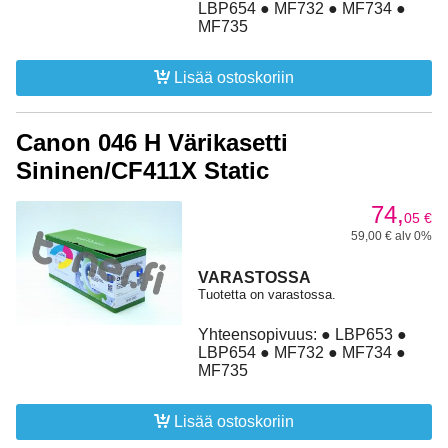
LBP654 ● MF732 ● MF734 ●
MF735
Lisää ostoskoriin
Canon 046 H Värikasetti
Sininen/CF411X Static
74,
05
€
59,00 € alv 0%
VARASTOSSA
Tuotetta on varastossa.
Yhteensopivuus: ● LBP653 ●
LBP654 ● MF732 ● MF734 ●
MF735
Lisää ostoskoriin