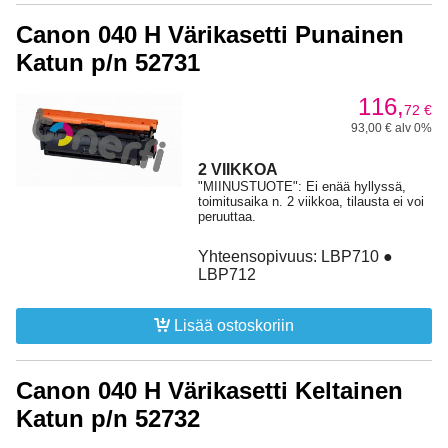
Canon 040 H Värikasetti Punainen
Katun p/n 52731
116,
72
€
93,00 € alv 0%
2 VIIKKOA
"MIINUSTUOTE": Ei enää hyllyssä,
toimitusaika n. 2 viikkoa, tilausta ei voi
peruuttaa.
Yhteensopivuus: LBP710 ●
LBP712
Lisää ostoskoriin
Canon 040 H Värikasetti Keltainen
Katun p/n 52732