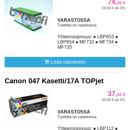
74,
05
€
59,00 € alv 0%
VARASTOSSA
Tuotetta on varastossa.
Yhteensopivuus: ● LBP653 ●
LBP654 ● MF732 ● MF734 ●
MF735
Lisää ostoskoriin
Canon 047 Kasetti/17A TOPjet
37,
65
€
30,00 € alv 0%
VARASTOSSA
Tuotetta on varastossa.
Yhteensopivuus: ● LBP112 ●