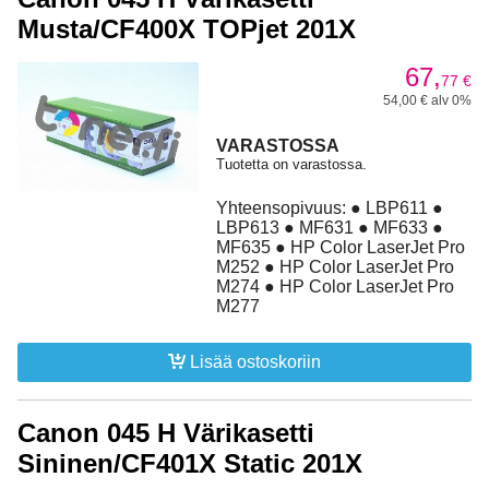
Musta/CF400X TOPjet 201X
67,
77
€
54,00 € alv 0%
VARASTOSSA
Tuotetta on varastossa.
Yhteensopivuus: ● LBP611 ●
LBP613 ● MF631 ● MF633 ●
MF635 ● HP Color LaserJet Pro
M252 ● HP Color LaserJet Pro
M274 ● HP Color LaserJet Pro
M277
Lisää ostoskoriin
Canon 045 H Värikasetti
Sininen/CF401X Static 201X