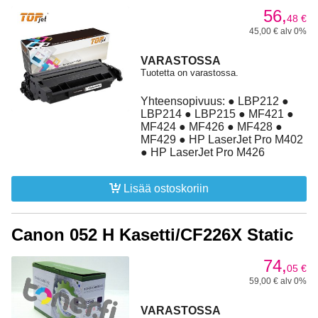
56,
48
€
45,00 € alv 0%
VARASTOSSA
Tuotetta on varastossa.
Yhteensopivuus: ● LBP212 ●
LBP214 ● LBP215 ● MF421 ●
MF424 ● MF426 ● MF428 ●
MF429 ● HP LaserJet Pro M402
● HP LaserJet Pro M426
Lisää ostoskoriin
Canon 052 H Kasetti/CF226X Static
74,
05
€
59,00 € alv 0%
VARASTOSSA