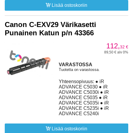
Lisää ostoskoriin
Canon C-EXV29 Värikasetti
Punainen Katun p/n 43366
112,
32
€
89,50 € alv 0%
VARASTOSSA
Tuotetta on varastossa.
Yhteensopivuus: ● iR
ADVANCE C5030 ● iR
ADVANCE C5030i ● iR
ADVANCE C5035 ● iR
ADVANCE C5035i ● iR
ADVANCE C5235i ● iR
ADVANCE C5240i
Lisää ostoskoriin