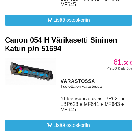
MF645
Lisää ostoskoriin
Canon 054 H Värikasetti Sininen
Katun p/n 51694
61,
50
€
49,00 € alv 0%
VARASTOSSA
Tuotetta on varastossa.
Yhteensopivuus: ● LBP621 ●
LBP623 ● MF641 ● MF643 ●
MF645
Lisää ostoskoriin