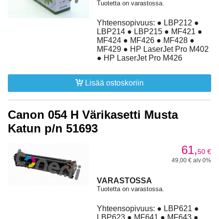
Tuotetta on varastossa.
Yhteensopivuus: ● LBP212 ●
LBP214 ● LBP215 ● MF421 ●
MF424 ● MF426 ● MF428 ●
MF429 ● HP LaserJet Pro M402
● HP LaserJet Pro M426
Lisää ostoskoriin
Canon 054 H Värikasetti Musta
Katun p/n 51693
61,
50
€
49,00 € alv 0%
VARASTOSSA
Tuotetta on varastossa.
Yhteensopivuus: ● LBP621 ●
LBP623 ● MF641 ● MF643 ●