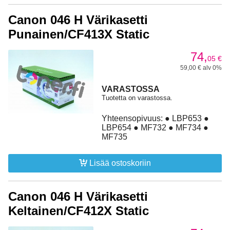
Canon 046 H Värikasetti
Punainen/CF413X Static
74,
05
€
59,00 € alv 0%
VARASTOSSA
Tuotetta on varastossa.
Yhteensopivuus: ● LBP653 ●
LBP654 ● MF732 ● MF734 ●
MF735
Lisää ostoskoriin
Canon 046 H Värikasetti
Keltainen/CF412X Static