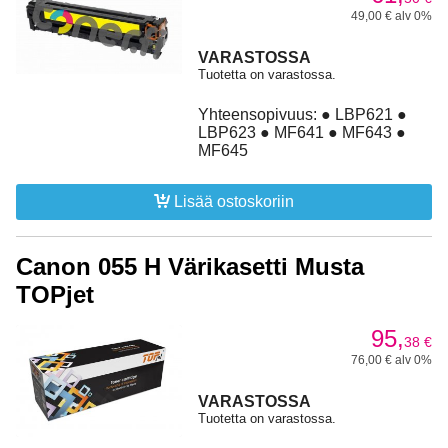
49,00 € alv 0%
VARASTOSSA
Tuotetta on varastossa.
Yhteensopivuus: ● LBP621 ●
LBP623 ● MF641 ● MF643 ●
MF645
Lisää ostoskoriin
Canon 055 H Värikasetti Musta
TOPjet
95,
38
€
76,00 € alv 0%
VARASTOSSA
Tuotetta on varastossa.