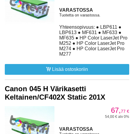
VARASTOSSA
Tuotetta on varastossa.
Yhteensopivuus: ● LBP611 ●
LBP613 ● MF631 ● MF633 ●
MF635 ● HP Color LaserJet Pro
M252 ● HP Color LaserJet Pro
M274 ● HP Color LaserJet Pro
M277
Lisää ostoskoriin
Canon 045 H Värikasetti
Keltainen/CF402X Static 201X
67,
77
€
54,00 € alv 0%
VARASTOSSA