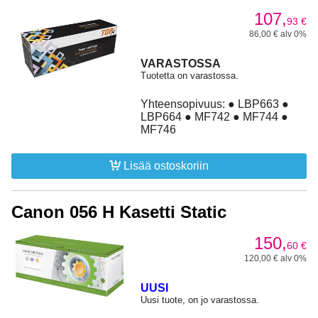
107,
93
€
86,00 € alv 0%
VARASTOSSA
Tuotetta on varastossa.
Yhteensopivuus: ● LBP663 ●
LBP664 ● MF742 ● MF744 ●
MF746
Lisää ostoskoriin
Canon 056 H Kasetti Static
150,
60
€
120,00 € alv 0%
UUSI
Uusi tuote, on jo varastossa.