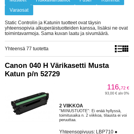
Varaosat
Static Controlin ja Katunin tuotteet ovat täysin
yhteensopivia alkuperäistuotteiden kanssa, lisäksi ne ovat
toimintavarmoja. Sama kuvan laatu ja sivumäärä.
Yhteensä 77 tuotetta
Canon 040 H Värikasetti Musta
Katun p/n 52729
116,
72
€
93,00 € alv 0%
2 VIIKKOA
"MIINUSTUOTE": Ei enää hyllyssä,
toimitusaika n. 2 viikkoa, tilausta ei voi
peruuttaa.
Yhteensopivuus: LBP710 ●