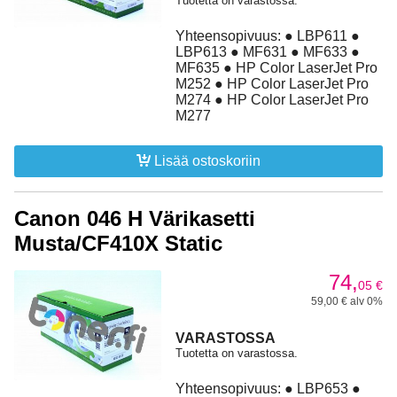
Tuotetta on varastossa.
Yhteensopivuus: ● LBP611 ●
LBP613 ● MF631 ● MF633 ●
MF635 ● HP Color LaserJet Pro
M252 ● HP Color LaserJet Pro
M274 ● HP Color LaserJet Pro
M277
Lisää ostoskoriin
Canon 046 H Värikasetti
Musta/CF410X Static
74,
05
€
59,00 € alv 0%
VARASTOSSA
Tuotetta on varastossa.
Yhteensopivuus: ● LBP653 ●