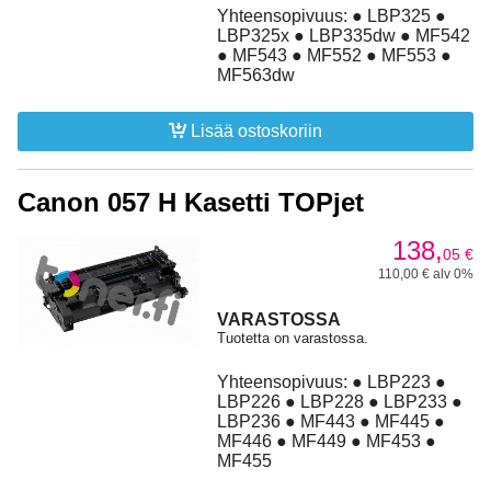
Yhteensopivuus: ● LBP325 ●
LBP325x ● LBP335dw ● MF542
● MF543 ● MF552 ● MF553 ●
MF563dw
Lisää ostoskoriin
Canon 057 H Kasetti TOPjet
138,
05
€
110,00 € alv 0%
VARASTOSSA
Tuotetta on varastossa.
Yhteensopivuus: ● LBP223 ●
LBP226 ● LBP228 ● LBP233 ●
LBP236 ● MF443 ● MF445 ●
MF446 ● MF449 ● MF453 ●
MF455