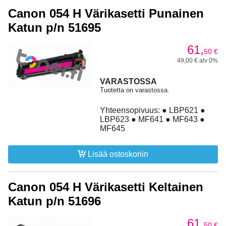
Canon 054 H Värikasetti Punainen
Katun p/n 51695
61,
50
€
49,00 € alv 0%
VARASTOSSA
Tuotetta on varastossa.
Yhteensopivuus: ● LBP621 ●
LBP623 ● MF641 ● MF643 ●
MF645
Lisää ostoskoriin
Canon 054 H Värikasetti Keltainen
Katun p/n 51696
61,
50
€