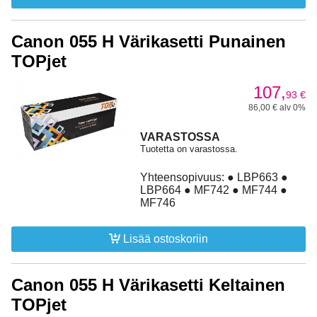
Canon 055 H Värikasetti Punainen
TOPjet
107,
93
€
86,00 € alv 0%
VARASTOSSA
Tuotetta on varastossa.
Yhteensopivuus: ● LBP663 ●
LBP664 ● MF742 ● MF744 ●
MF746
Lisää ostoskoriin
Canon 055 H Värikasetti Keltainen
TOPjet