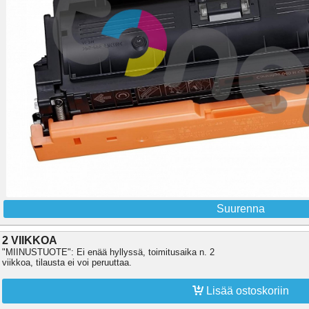
Suurenna
2 VIIKKOA
"MIINUSTUOTE": Ei enää hyllyssä, toimitusaika n. 2
viikkoa, tilausta ei voi peruuttaa.

Lisää ostoskoriin