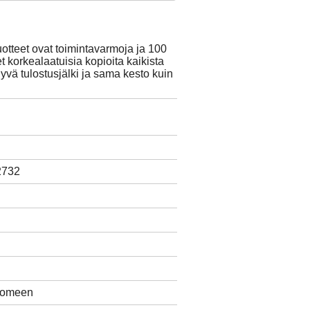
otteet ovat toimintavarmoja ja 100
t korkealaatuisia kopioita kaikista
hyvä tulostusjälki ja sama kesto kuin
2732
Suomeen