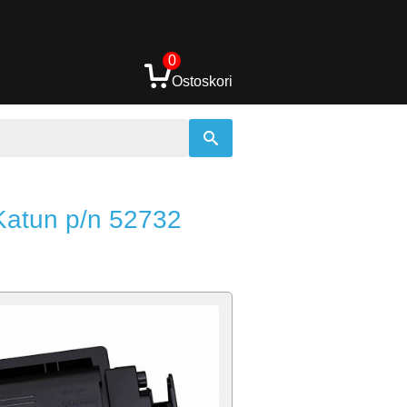
0
Ostoskori
Katun p/n 52732