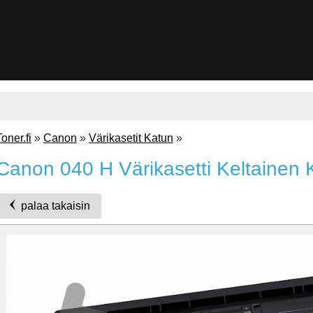
Toner.fi
»
Canon
»
Värikasetit Katun
»
Canon 040 H Värikasetti Keltainen 
palaa takaisin