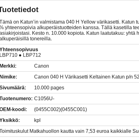
Tuotetiedot
Tämä on Katun’in valmistama 040 H Yellow värikasetti. Katun tu
% yhteensopivia alkuperäistuotteiden kanssa. Tällä kasetilla tee
asiakirjoistasi. Kesto n. 10.000 kopiota. Katun laatutakuu: yhtä 
alkuperäisillä tonereilla.
Yhteensopivuus
LBP710 ● LBP712
Merkki:
Canon
Nimike:
Canon 040 H Värikasetti Keltainen Katun p/n 5
Sivumäärä:
10.000 pages
Tuotenumero:
C1056U-
OEM-koodi:
(0455C002)(0455C001)
Yksikkö:
kpl
Toimituskulut Matkahuollon kautta vain 7,53 euroa kaikkialle 