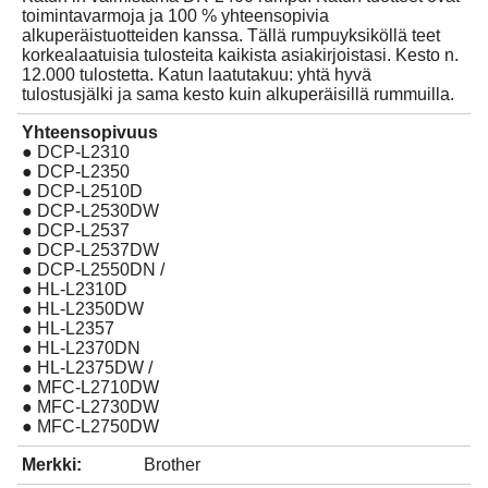
toimintavarmoja ja 100 % yhteensopivia
alkuperäistuotteiden kanssa. Tällä rumpuyksiköllä teet
korkealaatuisia tulosteita kaikista asiakirjoistasi. Kesto n.
12.000 tulostetta. Katun laatutakuu: yhtä hyvä
tulostusjälki ja sama kesto kuin alkuperäisillä rummuilla.
Yhteensopivuus
● DCP-L2310
● DCP-L2350
● DCP-L2510D
● DCP-L2530DW
● DCP-L2537
● DCP-L2537DW
● DCP-L2550DN /
● HL-L2310D
● HL-L2350DW
● HL-L2357
● HL-L2370DN
● HL-L2375DW /
● MFC-L2710DW
● MFC-L2730DW
● MFC-L2750DW
Merkki:
Brother