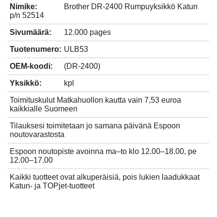
Nimike:
Brother DR-2400 Rumpuyksikkö Katun
p/n 52514
Sivumäärä:
12.000 pages
Tuotenumero:
ULB53
OEM-koodi:
(DR-2400)
Yksikkö:
kpl
Toimituskulut Matkahuollon kautta vain 7,53 euroa
kaikkialle Suomeen
Tilauksesi toimitetaan jo samana päivänä Espoon
noutovarastosta
Espoon noutopiste avoinna ma–to klo 12.00–18.00, pe
12.00–17.00
Kaikki tuotteet ovat alkuperäisiä, pois lukien laadukkaat
Katun- ja TOPjet-tuotteet