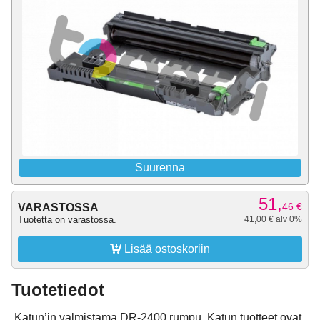
Suurenna
51,
46
€
VARASTOSSA
Tuotetta on varastossa.
41,00 € alv 0%

Lisää ostoskoriin
Tuotetiedot
Katun’in valmistama DR-2400 rumpu. Katun tuotteet ovat