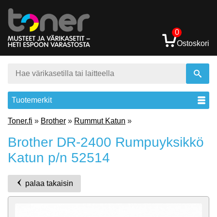
0
Ostoskori
Tuotemerkit
Toner.fi
»
Brother
»
Rummut Katun
»
Brother DR-2400 Rumpuyksikkö
Katun p/n 52514
palaa takaisin