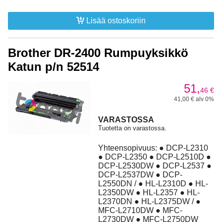
Lisää ostoskoriin
Brother DR-2400 Rumpuyksikkö
Katun p/n 52514
51,
46
€
41,00 € alv 0%
VARASTOSSA
Tuotetta on varastossa.
Yhteensopivuus: ● DCP-L2310
● DCP-L2350 ● DCP-L2510D ●
DCP-L2530DW ● DCP-L2537 ●
DCP-L2537DW ● DCP-
L2550DN / ● HL-L2310D ● HL-
L2350DW ● HL-L2357 ● HL-
L2370DN ● HL-L2375DW / ●
MFC-L2710DW ● MFC-
L2730DW ● MFC-L2750DW