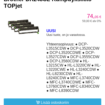
TOPjet
74,
05
€
59,00 € alv 0%
UUSI
Uusi tuote, on jo varastossa.
Yhteensopivuus: ● DCP-
L3515CDW ● DCP-L3520CDW
● DCP-L3520CDWE ● DCP-
L3527CDW ● DCP-L3555CDW
● DCP-L3560CDW ● HL-
L3215CW ● HL-L3220CW ● HL-
L3220CWE ● HL-L3240CDW ●
HL-L8230CDW ● HL-
L8240CDW ● MFC-L3740CDW
● MFC-L3740CDWE ● MFC-
L3760CDW ● MFC-L8340CDW
● MFC-L8390CDW
Lisää ostoskoriin