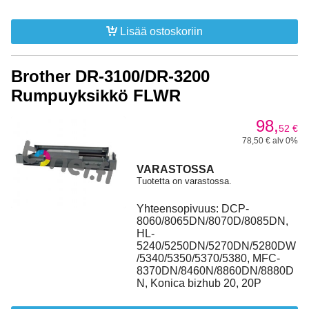
Lisää ostoskoriin
Brother DR-3100/DR-3200
Rumpuyksikkö FLWR
98,
52
€
78,50 € alv 0%
VARASTOSSA
Tuotetta on varastossa.
Yhteensopivuus: DCP-
8060/8065DN/8070D/8085DN,
HL-
5240/5250DN/5270DN/5280DW
/5340/5350/5370/5380, MFC-
8370DN/8460N/8860DN/8880D
N, Konica bizhub 20, 20P