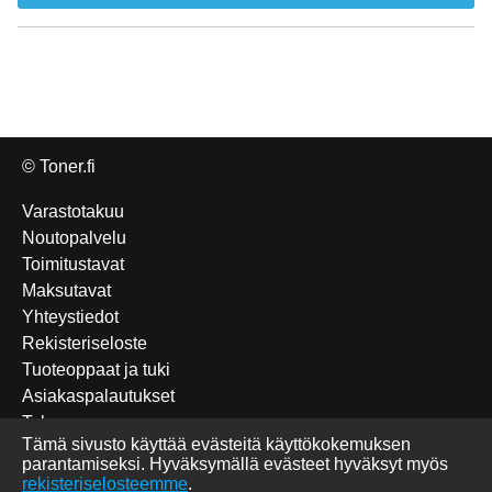
© Toner.fi
Varastotakuu
Noutopalvelu
Toimitustavat
Maksutavat
Yhteystiedot
Rekisteriseloste
Tuoteoppaat ja tuki
Asiakaspalautukset
Takuu
Tämä sivusto käyttää evästeitä käyttökokemuksen
Edulliset Katun-tuotteet
parantamiseksi. Hyväksymällä evästeet hyväksyt myös
Tulostettavat sudokut
rekisteriselosteemme
.