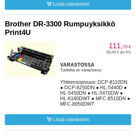
Lisää ostoskoriin
Brother DR-3300 Rumpuyksikkö
Print4U
111,
70
€
89,00 € alv 0%
VARASTOSSA
Tuotetta on varastossa.
Yhteensopivuus: DCP-8110DN
● DCP-8250DN ● HL-5440D ●
HL-5450DN ● HL-5470DW ●
HL-6180DWT ● MFC-8510DN ●
MFC-8950DWT
Lisää ostoskoriin