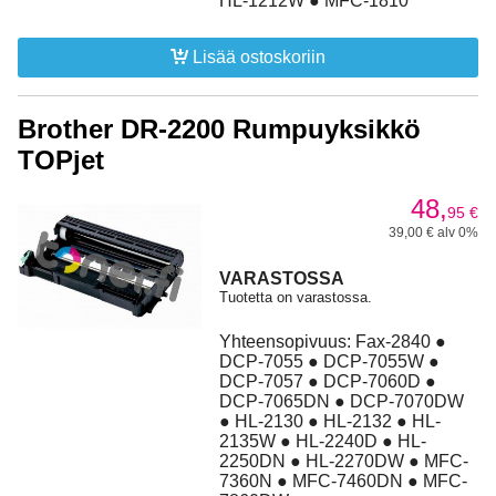
HL-1212W ● MFC-1810
Lisää ostoskoriin
Brother DR-2200 Rumpuyksikkö
TOPjet
48,
95
€
39,00 € alv 0%
VARASTOSSA
Tuotetta on varastossa.
Yhteensopivuus: Fax-2840 ●
DCP-7055 ● DCP-7055W ●
DCP-7057 ● DCP-7060D ●
DCP-7065DN ● DCP-7070DW
● HL-2130 ● HL-2132 ● HL-
2135W ● HL-2240D ● HL-
2250DN ● HL-2270DW ● MFC-
7360N ● MFC-7460DN ● MFC-