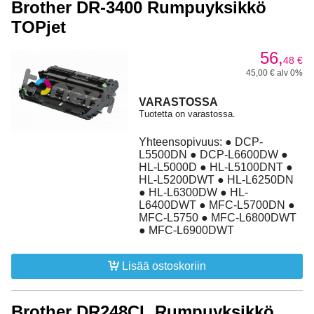
Brother DR-3400 Rumpuyksikkö
TOPjet
56,
48
€
45,00 € alv 0%
VARASTOSSA
Tuotetta on varastossa.
Yhteensopivuus: ● DCP-
L5500DN ● DCP-L6600DW ●
HL-L5000D ● HL-L5100DNT ●
HL-L5200DWT ● HL-L6250DN
● HL-L6300DW ● HL-
L6400DWT ● MFC-L5700DN ●
MFC-L5750 ● MFC-L6800DWT
● MFC-L6900DWT
Lisää ostoskoriin
Brother DR248CL Rumpuyksikkö