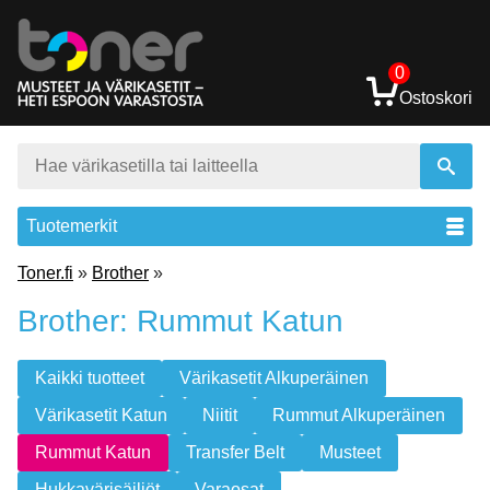
0
Ostoskori
Tuotemerkit
Toner.fi
»
Brother
»
Brother: Rummut Katun
Kaikki tuotteet
Värikasetit Alkuperäinen
Värikasetit Katun
Niitit
Rummut Alkuperäinen
Rummut Katun
Transfer Belt
Musteet
Hukkavärisäiliöt
Varaosat