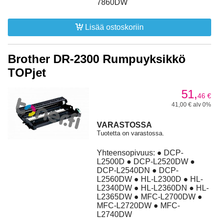
7860DW
Lisää ostoskoriin
Brother DR-2300 Rumpuyksikkö
TOPjet
51,
46
€
41,00 € alv 0%
VARASTOSSA
Tuotetta on varastossa.
Yhteensopivuus: ● DCP-
L2500D ● DCP-L2520DW ●
DCP-L2540DN ● DCP-
L2560DW ● HL-L2300D ● HL-
L2340DW ● HL-L2360DN ● HL-
L2365DW ● MFC-L2700DW ●
MFC-L2720DW ● MFC-
L2740DW