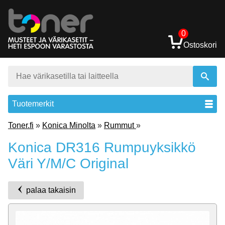
0
Ostoskori
Tuotemerkit
Toner.fi
»
Konica Minolta
»
Rummut
»
Konica DR316 Rumpuyksikkö
Väri Y/M/C Original
palaa takaisin