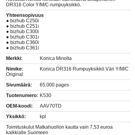
DR316 Color Y/M/C-rumpuyksikkö.
Yhteensopivuus
● bizhub C250i
● bizhub C251i
● bizhub C300i
● bizhub C301i
● bizhub C360i
● bizhub C361i
Merkki:
Konica Minolta
Nimike:
Konica DR316 Rumpuyksikkö Väri Y/M/C
Original
Sivumäärä:
65.000 pages
Tuotenumero:
K530
OEM-koodi:
AAV70TD
Yksikkö:
kpl
Toimituskulut Matkahuollon kautta vain 7,53 euroa
kaikkialle Suomeen