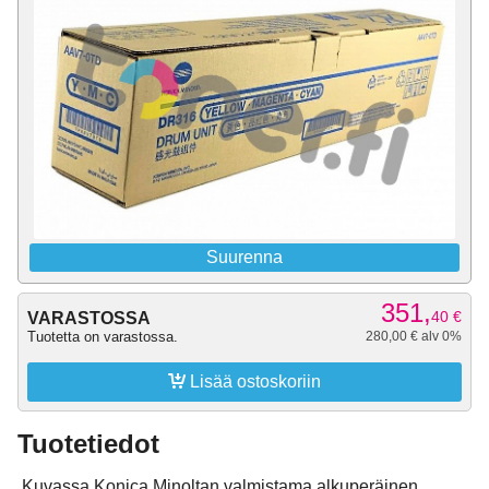
Suurenna
351,
40
€
VARASTOSSA
Tuotetta on varastossa.
280,00 € alv 0%

Lisää ostoskoriin
Tuotetiedot
Kuvassa Konica Minoltan valmistama alkuperäinen