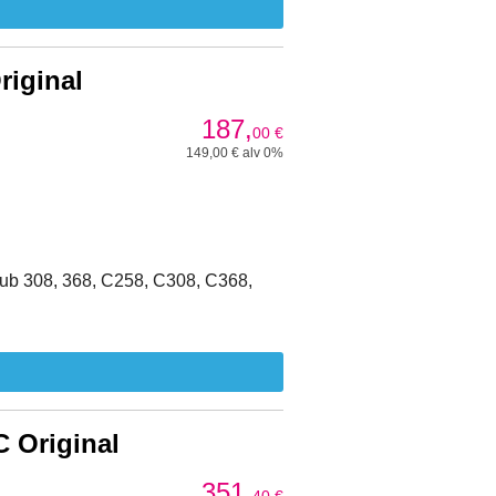
iginal
187,
00
€
149,00 € alv 0%
ub 308, 368, C258, C308, C368,
 Original
351,