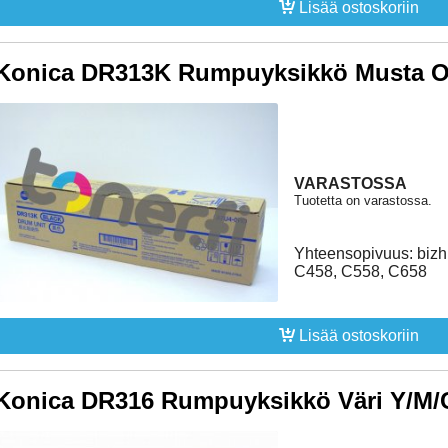
Lisää ostoskoriin
Konica DR313K Rumpuyksikkö Musta Or
VARASTOSSA
Tuotetta on varastossa.
Yhteensopivuus: bizh
C458, C558, C658
Lisää ostoskoriin
Konica DR316 Rumpuyksikkö Väri Y/M/C