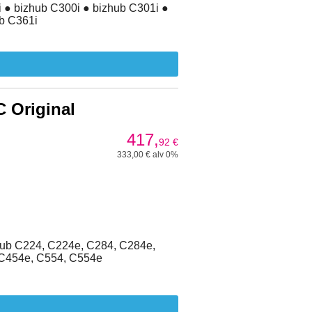
 ● bizhub C300i ● bizhub C301i ●
ub C361i
 Original
417,
92
€
333,00 € alv 0%
hub C224, C224e, C284, C284e,
 C454e, C554, C554e