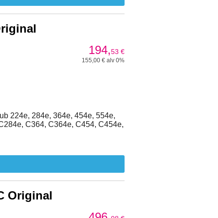
iginal
194,
53
€
155,00 € alv 0%
ub 224e, 284e, 364e, 454e, 554e,
C284e, C364, C364e, C454, C454e,
 Original
496,