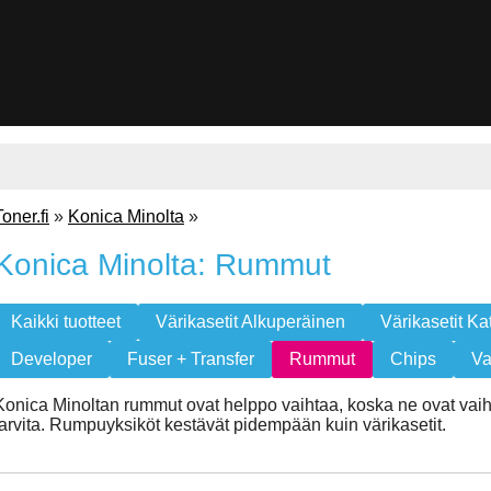
Toner.fi
»
Konica Minolta
»
Konica Minolta: Rummut
Kaikki tuotteet
Värikasetit Alkuperäinen
Värikasetit Ka
Developer
Fuser + Transfer
Rummut
Chips
Va
Konica Minoltan rummut ovat helppo vaihtaa, koska ne ovat vaihd
tarvita. Rumpuyksiköt kestävät pidempään kuin värikasetit.