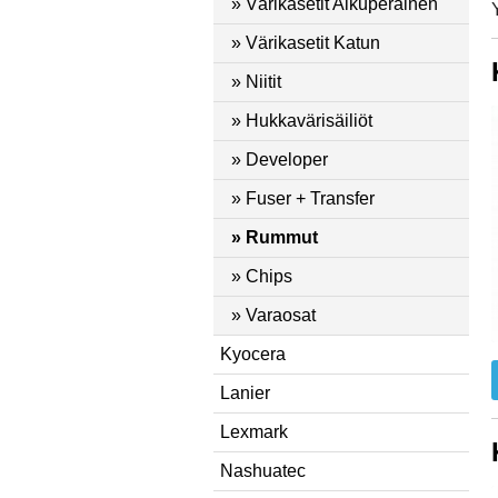
» Värikasetit Alkuperäinen
» Värikasetit Katun
» Niitit
» Hukkavärisäiliöt
» Developer
» Fuser + Transfer
» Rummut
» Chips
» Varaosat
Kyocera
Lanier
Lexmark
Nashuatec