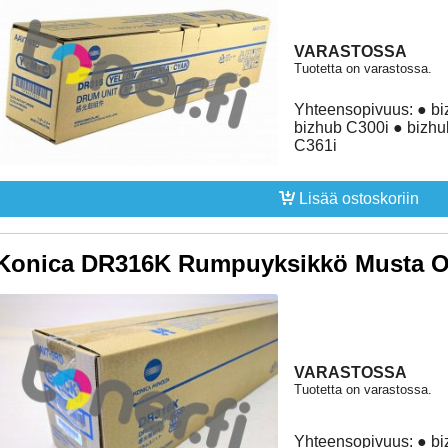
VARASTOSSA
Tuotetta on varastossa.
Yhteensopivuus: ● bi
bizhub C300i ● bizhu
C361i
Lisää ostoskoriin
Konica DR316K Rumpuyksikkö Musta Or
VARASTOSSA
Tuotetta on varastossa.
Yhteensopivuus: ● bi