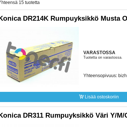
Yhteensä 15 tuotetta
Konica DR214K Rumpuyksikkö Musta Or
VARASTOSSA
Tuotetta on varastossa.
Yhteensopivuus: biz
Lisää ostoskoriin
Konica DR311 Rumpuyksikkö Väri Y/M/C