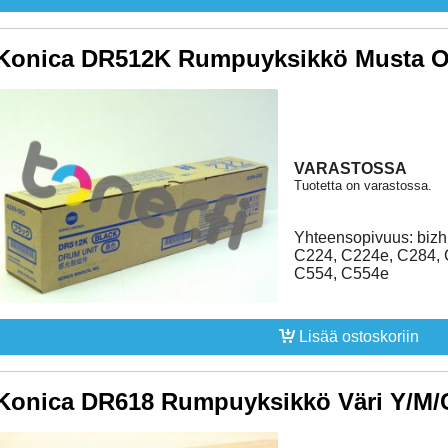
Konica DR512K Rumpuyksikkö Musta Or
VARASTOSSA
Tuotetta on varastossa.
Yhteensopivuus: bizh
C224, C224e, C284, 
C554, C554e
Lisää ostoskoriin
Konica DR618 Rumpuyksikkö Väri Y/M/C