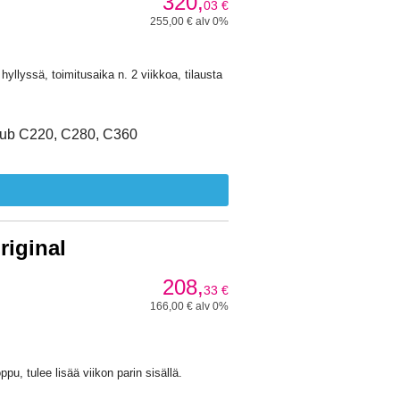
320,
03
€
255,00 € alv 0%
llyssä, toimitusaika n. 2 viikkoa, tilausta
hub C220, C280, C360
iginal
208,
33
€
166,00 € alv 0%
oppu, tulee lisää viikon parin sisällä.