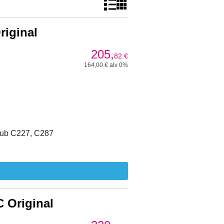
iginal
205,
82
€
164,00 € alv 0%
hub C227, C287
 Original