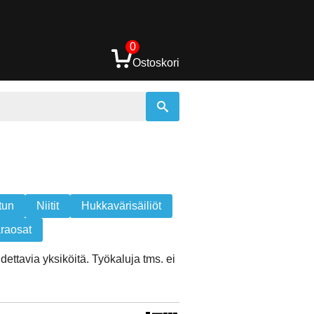
0
Ostoskori
tun
Niitit
Hukkavärisäiliöt
raosat
ettavia yksiköitä. Työkaluja tms. ei