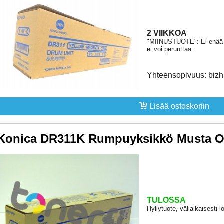
2 VIIKKOA
"MIINUSTUOTE": Ei enää hy
ei voi peruuttaa.
Yhteensopivuus: biz
Lisää ostoskoriin
Konica DR311K Rumpuyksikkö Musta Or
TULOSSA
Hyllytuote, väliaikaisesti l