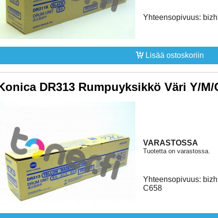
Yhteensopivuus: biz
Lisää ostoskoriin
Konica DR313 Rumpuyksikkö Väri Y/M/C
VARASTOSSA
Tuotetta on varastossa.
Yhteensopivuus: biz
C658