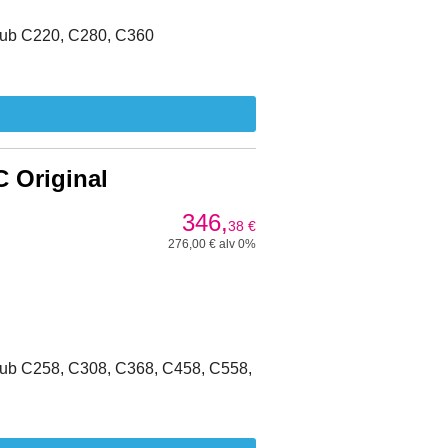
hub C220, C280, C360
 Original
346,
38
€
276,00 € alv 0%
hub C258, C308, C368, C458, C558,