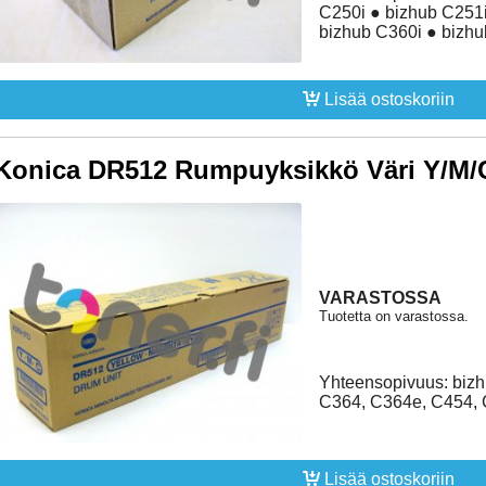
C250i ● bizhub C251i
bizhub C360i ● bizh
Lisää ostoskoriin
Konica DR512 Rumpuyksikkö Väri Y/M/C
VARASTOSSA
Tuotetta on varastossa.
Yhteensopivuus: biz
C364, C364e, C454,
Lisää ostoskoriin