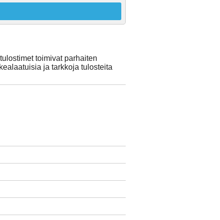
lostimet toimivat parhaiten
ealaatuisia ja tarkkoja tulosteita