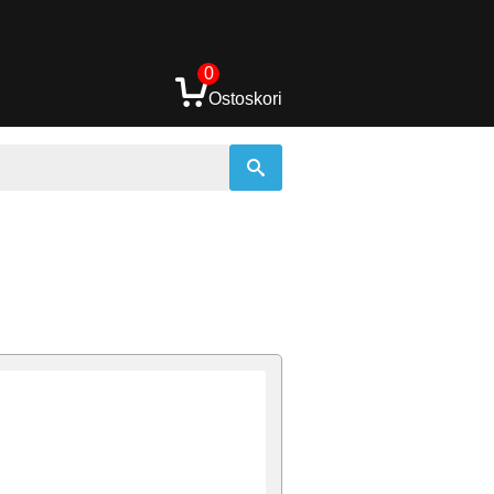
0
Ostoskori