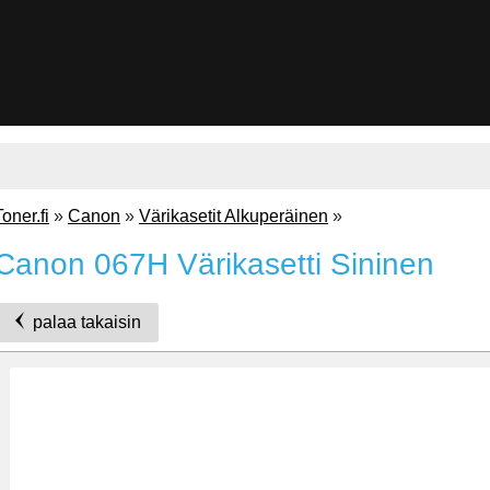
Toner.fi
»
Canon
»
Värikasetit Alkuperäinen
»
Canon 067H Värikasetti Sininen
palaa takaisin