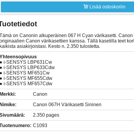

Lisää ostoskoriin
Tuotetiedot
Tämä on Canonin alkuperäinen 067 H Cyan värikasetti. Canon tu
originaalien Canon värikasettien kanssa. Tällä kasetilla teet kork
kaikista asiakirjoistasi. Kesto n. 2.350 tulostetta.
Yhteensopivuus
● i-SENSYS LBP631Cw
● i-SENSYS LBP633Cdw
● i-SENSYS MF651Cw
● i-SENSYS MF655Cdw
● i-SENSYS MF657Cdw
Merkki:
Canon
Nimike:
Canon 067H Värikasetti Sininen
Sivumäärä:
2.350 pages
Tuotenumero:
C1093