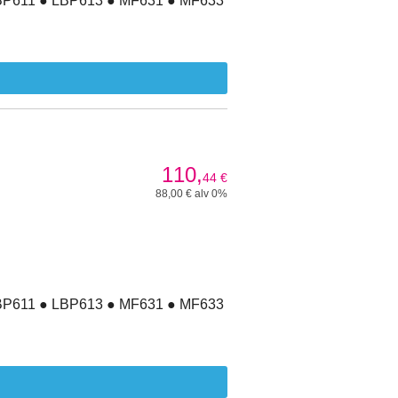
LBP611 ● LBP613 ● MF631 ● MF633
110,
44
€
88,00 € alv 0%
LBP611 ● LBP613 ● MF631 ● MF633