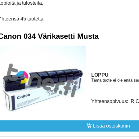
kopioita ja tulosteita.
Yhteensä 45 tuotetta
Canon 034 Värikasetti Musta
LOPPU
Tämä tuote ei ole enää saa
Yhteensopivuus: iR 
Lisää ostoskoriin