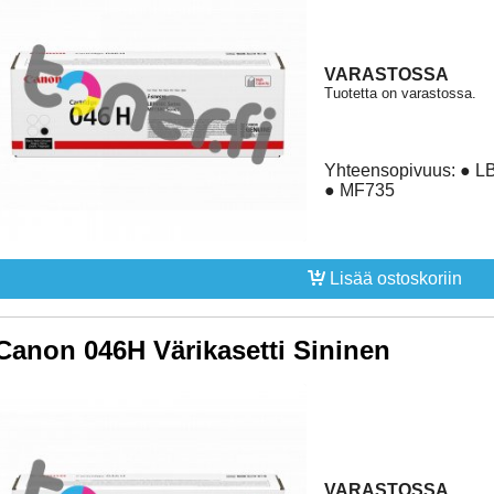
VARASTOSSA
Tuotetta on varastossa.
Yhteensopivuus: ● 
● MF735
Lisää ostoskoriin
Canon 046H Värikasetti Sininen
VARASTOSSA