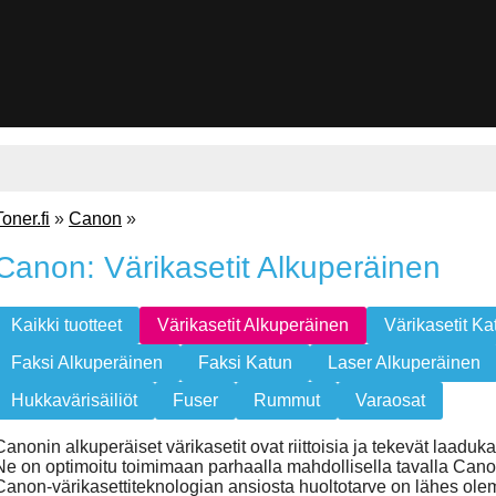
Toner.fi
»
Canon
»
Canon: Värikasetit Alkuperäinen
Kaikki tuotteet
Värikasetit Alkuperäinen
Värikasetit Ka
Faksi Alkuperäinen
Faksi Katun
Laser Alkuperäinen
Hukkavärisäiliöt
Fuser
Rummut
Varaosat
Canonin alkuperäiset värikasetit ovat riittoisia ja tekevät laaduka
Ne on optimoitu toimimaan parhaalla mahdollisella tavalla Canon
Canon-värikasettiteknologian ansiosta huoltotarve on lähes olem