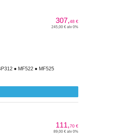
307,
48
€
245,00 € alv 0%
LBP312 ● MF522 ● MF525
111,
70
€
89,00 € alv 0%