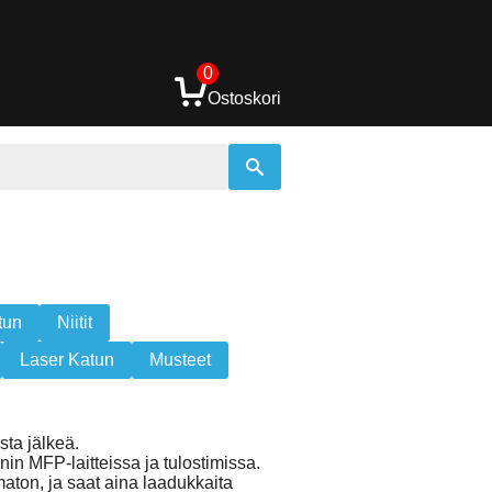
0
Ostoskori
tun
Niitit
Laser Katun
Musteet
sta jälkeä.
in MFP-laitteissa ja tulostimissa.
aton, ja saat aina laadukkaita