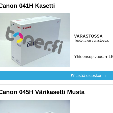
Canon 041H Kasetti
VARASTOSSA
Tuotetta on varastossa.
Yhteensopivuus: ● 
Lisää ostoskoriin
Canon 045H Värikasetti Musta