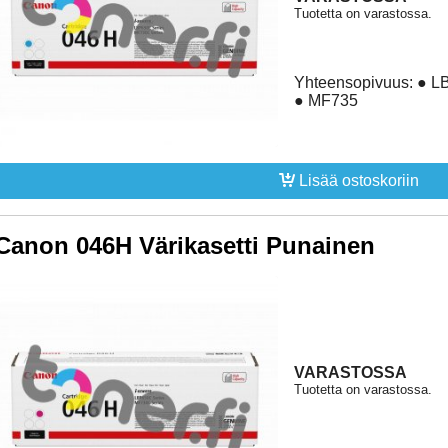
Tuotetta on varastossa.
Yhteensopivuus: ● 
● MF735
Lisää ostoskoriin
Canon 046H Värikasetti Punainen
VARASTOSSA
Tuotetta on varastossa.