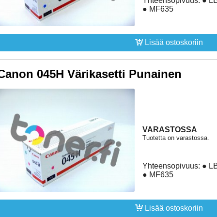
Yhteensopivuus: ● 
● MF635
Lisää ostoskoriin
Canon 045H Värikasetti Punainen
VARASTOSSA
Tuotetta on varastossa.
Yhteensopivuus: ● 
● MF635
Lisää ostoskoriin