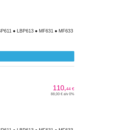
LBP611 ● LBP613 ● MF631 ● MF633
110,
44
€
88,00 € alv 0%