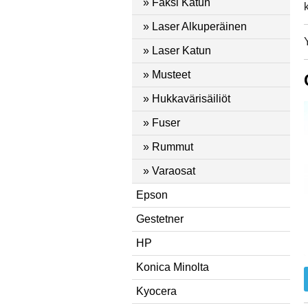
» Faksi Katun
» Laser Alkuperäinen
» Laser Katun
» Musteet
» Hukkavärisäiliöt
» Fuser
» Rummut
» Varaosat
Epson
Gestetner
HP
Konica Minolta
Kyocera