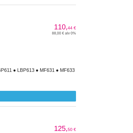
110,
44
€
88,00 € alv 0%
LBP611 ● LBP613 ● MF631 ● MF633
125,
50
€