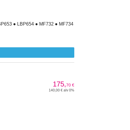
LBP653 ● LBP654 ● MF732 ● MF734
175,
70
€
140,00 € alv 0%