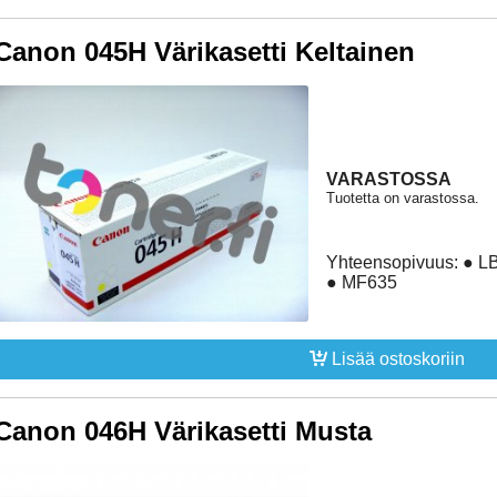
Canon 045H Värikasetti Keltainen
VARASTOSSA
Tuotetta on varastossa.
Yhteensopivuus: ● 
● MF635
Lisää ostoskoriin
Canon 046H Värikasetti Musta