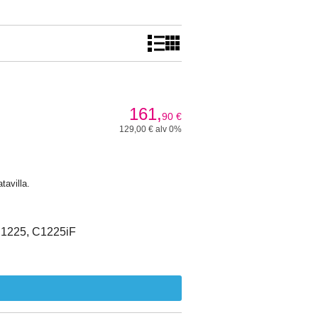
161,
90
€
129,00 € alv 0%
tavilla.
C1225, C1225iF