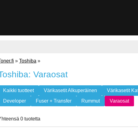
Toner.fi
»
Toshiba
»
Toshiba: Varaosat
Kaikki tuotteet
Värikasetit Alkuperäinen
Värikasetit Ka
Developer
Fuser + Transfer
Rummut
Varaosat
Yhteensä 0 tuotetta