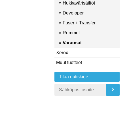
» Hukkavärisäiliöt
» Developer
» Fuser + Transfer
» Rummut
» Varaosat
Xerox
Muut tuotteet
Tilaa uutiskirje