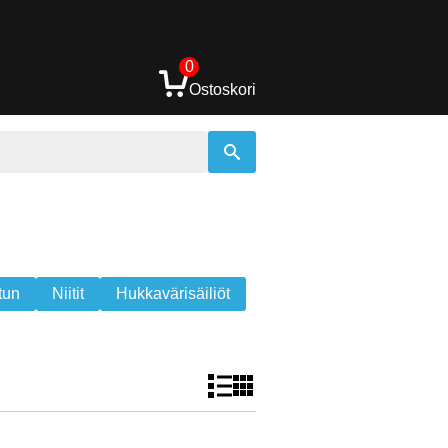
0
Ostoskori
tun
Niitit
Hukkavärisäiliöt