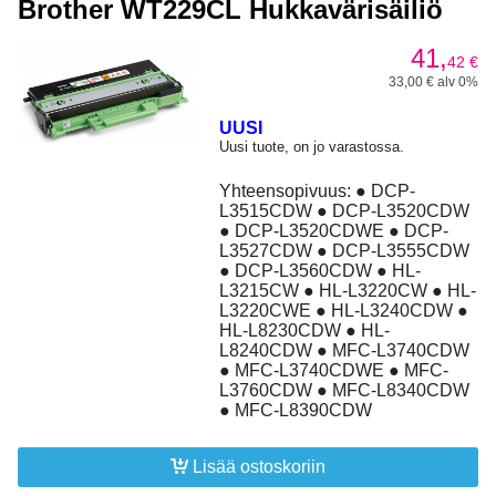
Brother WT229CL Hukkavärisäiliö
41,
42
€
33,00 € alv 0%
UUSI
Uusi tuote, on jo varastossa.
Yhteensopivuus: ● DCP-
L3515CDW ● DCP-L3520CDW
● DCP-L3520CDWE ● DCP-
L3527CDW ● DCP-L3555CDW
● DCP-L3560CDW ● HL-
L3215CW ● HL-L3220CW ● HL-
L3220CWE ● HL-L3240CDW ●
HL-L8230CDW ● HL-
L8240CDW ● MFC-L3740CDW
● MFC-L3740CDWE ● MFC-
L3760CDW ● MFC-L8340CDW
● MFC-L8390CDW
Lisää ostoskoriin