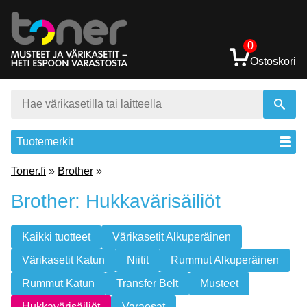
0
Ostoskori
Tuotemerkit
Toner.fi
»
Brother
»
Brother: Hukkavärisäiliöt
Kaikki tuotteet
Värikasetit Alkuperäinen
Värikasetit Katun
Niitit
Rummut Alkuperäinen
Rummut Katun
Transfer Belt
Musteet
Hukkavärisäiliöt
Varaosat