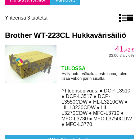
Yhteensä 3 tuotetta
Brother WT-223CL Hukkavärisäiliö
41,
42
€
33,00 € alv 0%
TULOSSA
Hyllytuote, väliaikaisesti loppu, tulee
lisää viikon parin sisällä.
Yhteensopivuus: ● DCP-L3510
● DCP-L3517 ● DCP-
L3550CDW ● HL-L3210CW ●
HL-L3230CDW ● HL-
L3270CDW ● MFC-L3710 ●
MFC-L3730 ● MFC-L3750CDW
● MFC-L3770