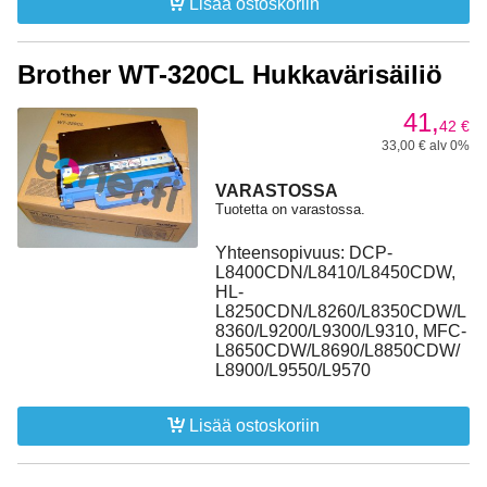
Lisää ostoskoriin
Brother WT-320CL Hukkavärisäiliö
41,
42
€
33,00 € alv 0%
VARASTOSSA
Tuotetta on varastossa.
Yhteensopivuus: DCP-
L8400CDN/L8410/L8450CDW,
HL-
L8250CDN/L8260/L8350CDW/L
8360/L9200/L9300/L9310, MFC-
L8650CDW/L8690/L8850CDW/
L8900/L9550/L9570
Lisää ostoskoriin