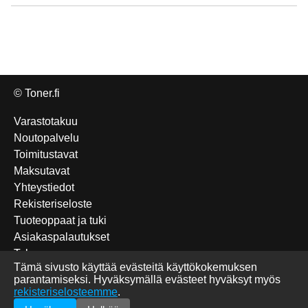
© Toner.fi
Varastotakuu
Noutopalvelu
Toimitustavat
Maksutavat
Yhteystiedot
Rekisteriseloste
Tuoteoppaat ja tuki
Asiakaspalautukset
Takuu
Tämä sivusto käyttää evästeitä käyttökokemuksen
Edulliset Katun-tuotteet
parantamiseksi. Hyväksymällä evästeet hyväksyt myös
Tulostettavat sudokut
rekisteriselosteemme
.
Briefly in English